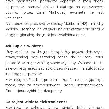
drogi nadbrzeżnej pomiędzy Koperem a Izolą drogą
ekspresowa stanowi objazd i dlatego na opisywanym
odcinku (przez tunel Markovec) e-winieta nie jest
konieczna.
Na drodze ekspresowej w okolicy Mariboru (H2) – między
Pesnicą i Teznem. Ze względu na przekształcenie drogi w
drogę regionalną, droga ta jest zwolniona opłat.
Jak kupić e-winietę?
Przy wjeździe na drogę płatną każdy pojazd silnikowy o
maksymalnej dopuszczalnej masie do 3,5 tony musi
posiadać ważną e-winietę właściwej klasy. Oznacza to, że
za e-winietę należy zapłacić przed wjazdem na autostradę
lub drogę ekspresową.
E-winietę można bez problemu kupić, nie ruszając się z
fotela, czyli za pośrednictwem sklepu internetowego.
Proces jest szybki i bardzo prosty.
Co to jest winieta elektroniczna?
E-winieta to cyfrowa wersja winiety, która zastąpiła