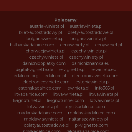
Polecamy:
austria-winieta.pl
austriawinieta.pl
bilet-autostradowy.pl
bilety-autostradowe.pl
bulgariawienieta.pl
bulgariawinieta.pl
bulharskadalnice.com
cenawiniety.pl
cenywiniet.pl
chorwacjawinieta.pl
czechy-winieta.pl
czechywinieta.pl
czechywiniety.pl
dalnicnipoplatky.com
dalnicniznamka.eu
digital-vignette.de
e-vignette.pl
e-winieta.eu
edalnice.org
edalnice.pl
electronicavinieta.com
electroniceviniete.com
estoniawinieta.pl
estonskadalnice.com
ewinieta.pl
info365.pl
litvadalnice.com
litwa-winieta.pl
litwawinieta.pl
livignotunel.pl
livignotunnel.com
lotvawinieta.pl
lotwawinieta.pl
lotysskadalnice.com
madarskadalnice.com
moldavskadalnice.com
moldawiawinieta.pl
najtanszewiniety.pl
oplatyautostradowe.pl
pl-vignette.com
polskadalnice.com
rakouskadalnice.com