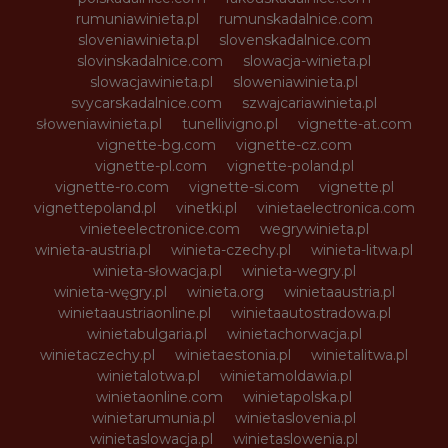
rumuniawinieta.pl
rumunskadalnice.com
sloveniawinieta.pl
slovenskadalnice.com
slovinskadalnice.com
slowacja-winieta.pl
slowacjawinieta.pl
sloweniawinieta.pl
svycarskadalnice.com
szwajcariawinieta.pl
słoweniawinieta.pl
tunellivigno.pl
vignette-at.com
vignette-bg.com
vignette-cz.com
vignette-pl.com
vignette-poland.pl
vignette-ro.com
vignette-si.com
vignette.pl
vignettepoland.pl
vinetki.pl
vinietaelectronica.com
vinieteelectronice.com
wegrywinieta.pl
winieta-austria.pl
winieta-czechy.pl
winieta-litwa.pl
winieta-słowacja.pl
winieta-wegry.pl
winieta-węgry.pl
winieta.org
winietaaustria.pl
winietaaustriaonline.pl
winietaautostradowa.pl
winietabulgaria.pl
winietachorwacja.pl
winietaczechy.pl
winietaestonia.pl
winietalitwa.pl
winietalotwa.pl
winietamoldawia.pl
winietaonline.com
winietapolska.pl
winietarumunia.pl
winietaslovenia.pl
winietaslowacja.pl
winietaslowenia.pl