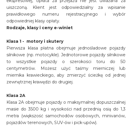
ekspresowej, opłata za przejazd nie jest uważana za
uiszczoną. Klient jest odpowiedzialny za wpisanie
prawidłowego numeru rejestracyjnego i wybór
odpowiedniej klasy opłaty.
Rodzaje, klasy i ceny e-winiet
Klasa 1 - motory i skutery
Pierwsza klasa płatna obejmuje jednośladowe pojazdy
silnikowe (np. motocykle). Jednotorowe pojazdy silnikowe
to wszystkie pojazdy o szerokości toru do 50
centymetrów. Możesz użyć taśmy mierniczej lub
miernika krawieckiego, aby zmierzyć ścieżkę od jednej
zewnętrznej krawędzi do drugiej.
Klasa 2A
Klasa 2A obejmuje pojazdy o maksymalnej dopuszczalnej
masie do 3500 kg i wysokości nad przednią osią do 1,3
metra (większość samochodów osobowych, minivanów,
pojazdów terenowych, SUV-ów i pick-upów).