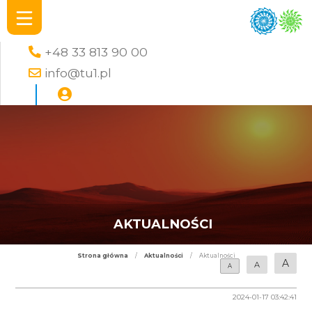
+48 33 813 90 00
info@tu1.pl
AKTUALNOŚCI
Strona główna
/
Aktualności
/
Aktualności
A
A
A
2024-01-17 03:42:41