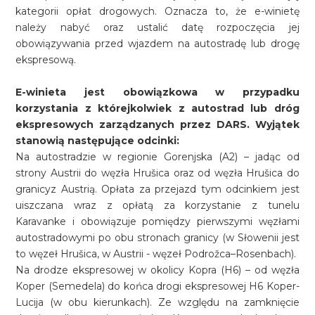
kategorii opłat drogowych. Oznacza to, że e-winietę
należy nabyć oraz ustalić datę rozpoczęcia jej
obowiązywania przed wjazdem na autostradę lub drogę
ekspresową.
E-winieta jest obowiązkowa w przypadku
korzystania z którejkolwiek z autostrad lub dróg
ekspresowych zarządzanych przez DARS. Wyjątek
stanowią następujące odcinki:
Na autostradzie w regionie Gorenjska (A2) – jadąc od
strony Austrii do węzła Hrušica oraz od węzła Hrušica do
granicyz Austrią. Opłata za przejazd tym odcinkiem jest
uiszczana wraz z opłatą za korzystanie z tunelu
Karavanke i obowiązuje pomiędzy pierwszymi węzłami
autostradowymi po obu stronach granicy (w Słowenii jest
to węzeł Hrušica, w Austrii - węzeł Podrožca–Rosenbach).
Na drodze ekspresowej w okolicy Kopra (H6) – od węzła
Koper (Semedela) do końca drogi ekspresowej H6 Koper-
Lucija (w obu kierunkach). Ze względu na zamknięcie