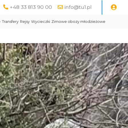
+48 33 813 90 00
info@tu1.pl
e
Transfery
Rejsy
Wycieczki
Zimowe obozy młodzieżowe