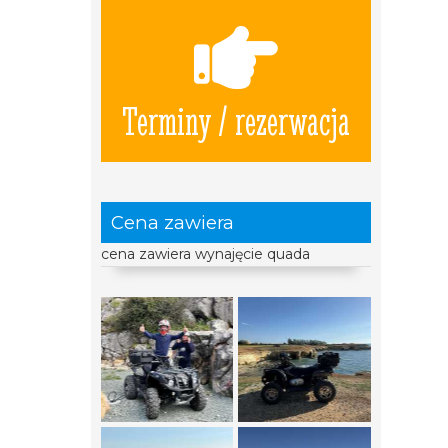
Terminy / rezerwacja
Cena zawiera
cena zawiera wynajęcie quada