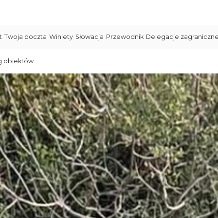
t
Twoja poczta
Winiety
Słowacja
Przewodnik
Delegacje zagraniczn
g obiektów