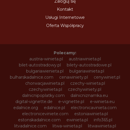
Zaloguj się
Kontakt
Usługi Internetowe
Oferta Współpracy
Polecamy:
austria-winieta.pl
austriawinieta.pl
bilet-autostradowy.pl
bilety-autostradowe.pl
bulgariawienieta.pl
bulgariawinieta.pl
bulharskadalnice.com
cenawiniety.pl
cenywiniet.pl
chorwacjawinieta.pl
czechy-winieta.pl
czechywinieta.pl
czechywiniety.pl
dalnicnipoplatky.com
dalnicniznamka.eu
digital-vignette.de
e-vignette.pl
e-winieta.eu
edalnice.org
edalnice.pl
electronicavinieta.com
electroniceviniete.com
estoniawinieta.pl
estonskadalnice.com
ewinieta.pl
info365.pl
litvadalnice.com
litwa-winieta.pl
litwawinieta.pl