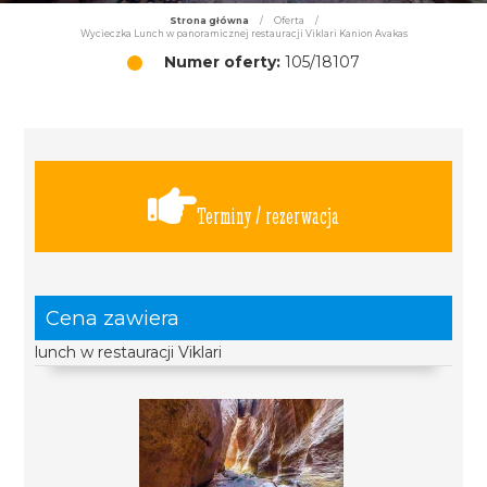
Strona główna
/
Oferta
/
Wycieczka Lunch w panoramicznej restauracji Viklari Kanion Avakas
Numer oferty:
105/18107
Terminy / rezerwacja
Cena zawiera
lunch w restauracji Viklari