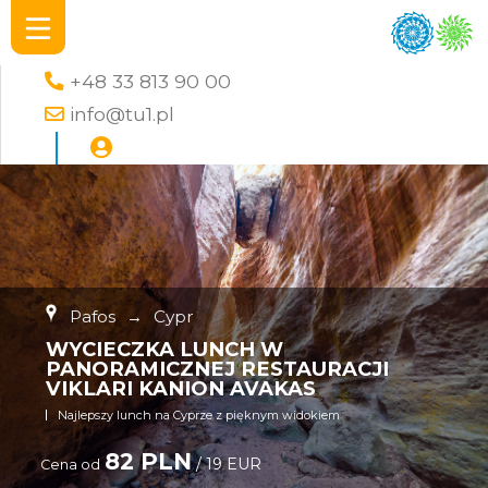
+48 33 813 90 00
info@tu1.pl
Pafos
→
Cypr
WYCIECZKA LUNCH W
PANORAMICZNEJ RESTAURACJI
VIKLARI KANION AVAKAS
Najlepszy lunch na Cyprze z pięknym widokiem
82 PLN
/ 19 EUR
Cena od