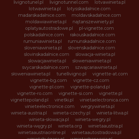
livignotunel.pl
livignotunnel.com
lotvawinieta.pl
lotwawinieta.pl
lotysskadalnice.com
madarskadalnice.com
moldavskadalnice.com
moldawiawinieta.pl
najtanszewiniety.pl
oplatyautostradowe.pl
pl-vignette.com
polskadalnice.com
rakouskadalnice.com
rumuniawinieta.pl
rumunskadalnice.com
sloveniawinieta.pl
slovenskadalnice.com
slovinskadalnice.com
slowacja-winieta.pl
slowacjawinieta.pl
sloweniawinieta.pl
svycarskadalnice.com
szwajcariawinieta.pl
słoweniawinieta.pl
tunellivigno.pl
vignette-at.com
vignette-bg.com
vignette-cz.com
vignette-pl.com
vignette-poland.pl
vignette-ro.com
vignette-si.com
vignette.pl
vignettepoland.pl
vinetki.pl
vinietaelectronica.com
vinieteelectronice.com
wegrywinieta.pl
winieta-austria.pl
winieta-czechy.pl
winieta-litwa.pl
winieta-słowacja.pl
winieta-wegry.pl
winieta-węgry.pl
winieta.org
winietaaustria.pl
winietaaustriaonline.pl
winietaautostradowa.pl
winietabulgaria.pl
winietachorwacja.pl