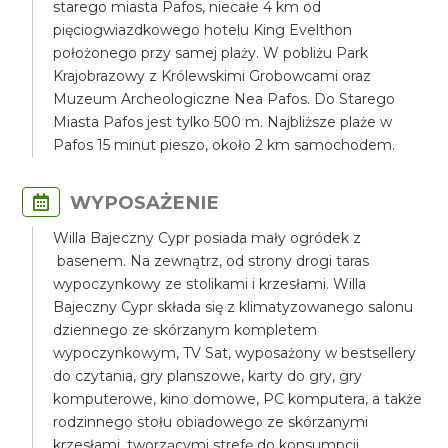
starego miasta Pafos, niecałe 4 km od
pięciogwiazdkowego hotelu King Evelthon
położonego przy samej plaży. W pobliżu Park
Krajobrazowy z Królewskimi Grobowcami oraz
Muzeum Archeologiczne Nea Pafos. Do Starego
Miasta Pafos jest tylko 500 m. Najbliższe plaże w
Pafos 15 minut pieszo, około 2 km samochodem.
WYPOSAŻENIE
Willa Bajeczny Cypr posiada mały ogródek z
basenem. Na zewnątrz, od strony drogi taras
wypoczynkowy ze stolikami i krzesłami. Willa
Bajeczny Cypr składa się z klimatyzowanego salonu
dziennego ze skórzanym kompletem
wypoczynkowym, TV Sat, wyposażony w bestsellery
do czytania, gry planszowe, karty do gry, gry
komputerowe, kino domowe, PC komputera, a także
rodzinnego stołu obiadowego ze skórzanymi
krzesłami, tworzącymi strefę do konsumpcji