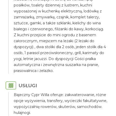
posiłków, toalety dziennej z lustrem, kuchni
wyposażonej w kuchenkę elektryczną, lodówkę z
zamrażarką, zmywarkę, czajnik, komplet talerzy,
sztućce, garnki, a także szklanki, kielichy do wina
białego i czerwonego, filiżanki do kawy, korkociąg.
Z kuchni przejście do mini ogrodu z basenem
całorocznym, miejscem na leżaki (2 leżaki do
dyspozycji) , dwa stoliki dla 2 osób, jeden stolik dla 4
osób, 1 parasol przeciwsłoneczny, grill, karimaty do
yogi, letnie jacuzzi. Do dyspozycji Gości pralka
automatyczna i zewnętrzna suszarka na pranie,
prasowalnica i żelazko.
USŁUGI
Bajeczny Cypr Willa oferuje: zakwaterowanie, różne
opcje wyżywienia, transfery, wycieczki fakultatywne,
wypożyczalnię rowerów, skuterów, samochodów.
hulajnogi.