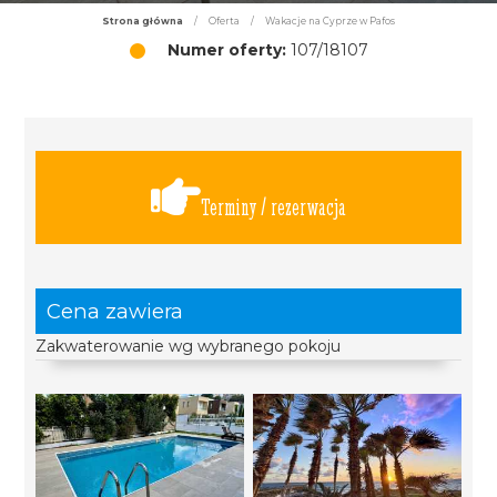
Strona główna
/
Oferta
/
Wakacje na Cyprze w Pafos
Numer oferty:
107/18107
Terminy / rezerwacja
Cena zawiera
Zakwaterowanie wg wybranego pokoju