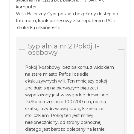
sypialnia mniejsza bez balkonu, TV SAT, PC
komputer.
Willa Bajeczny Cypr posiada bezpłatny dostęp do
Internetu, kącik biznesowy z komputerem PC z
drukarką i skanerem.
Sypialnia nr 2 Pokój 1-
osobowy
Pokój 1-osobowy, bez balkonu, z widokiem
na stare miasto Pafos i osiedle
ekskluzywnych willi. Ten mniejszy pokój
znajduje się na pierwszym piętrze, i
wyposażony jest w wygodne drewniane
łóżko o rozmiarze 100x200 cm, nocną
szafkę, trzydrzwiową szafę, krzesło ze
stoliczkiem. Pokój ten jest mniej
nasłoneczniony, od strony północnej,
dlatego jest bardzo polecany na letnie