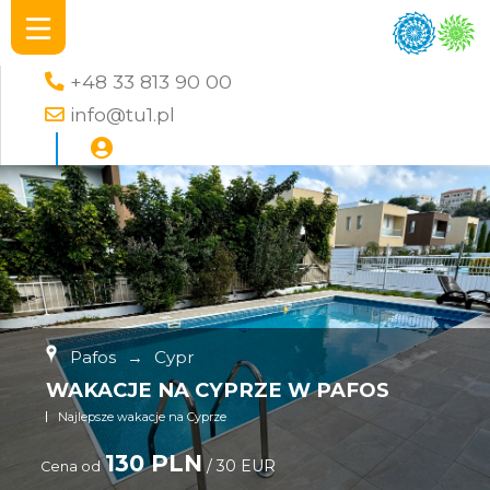
+48 33 813 90 00
info@tu1.pl
Pafos
→
Cypr
WAKACJE NA CYPRZE W PAFOS
Najlepsze wakacje na Cyprze
130 PLN
/ 30 EUR
Cena od