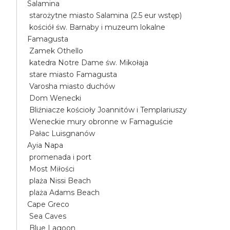
Salamina
starożytne miasto Salamina (2.5 eur wstęp)
kościół św. Barnaby i muzeum lokalne
Famagusta
Zamek Othello
katedra Notre Dame św. Mikołaja
stare miasto Famagusta
Varosha miasto duchów
Dom Wenecki
Bliźniacze kościoły Joannitów i Templariuszy
Weneckie mury obronne w Famaguście
Pałac Luisgnanów
Ayia Napa
promenada i port
Most Miłości
plaża Nissi Beach
plaża Adams Beach
Cape Greco
Sea Caves
Blue Lagoon