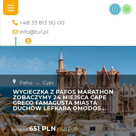
+48 33 813 90 00
info@tu1.pl
Pafos
→
Cypr
WYCIECZKA Z PAFOS MARATHON
ZOBACZYMY 24 MIEJSCA CAPE
GRECO FAMAGUSTA MIASTA
DUCHÓW LEFKARA OMODOS...
Marathon po Cyprze
651 PLN
/ 150 EUR
Cena od