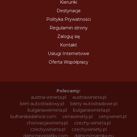
Kierunki
Destynacje
Polityka Prywatności
Regulamin strony
Zaloguj się
Kontakt
Usługi Internetowe
Oferta Współpracy
Polecamy:
austria-winieta.pl
austriawinieta.pl
bilet-autostradowy.pl
bilety-autostradowe.pl
bulgariawienieta.pl
bulgariawinieta.pl
bulharskadalnice.com
cenawiniety.pl
cenywiniet.pl
chorwacjawinieta.pl
czechy-winieta.pl
czechywinieta.pl
czechywiniety.pl
dalnicnipoplatky.com
dalnicniznamka.eu