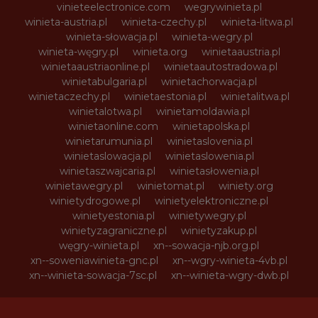
vinieteelectronice.com
wegrywinieta.pl
winieta-austria.pl
winieta-czechy.pl
winieta-litwa.pl
winieta-słowacja.pl
winieta-wegry.pl
winieta-węgry.pl
winieta.org
winietaaustria.pl
winietaaustriaonline.pl
winietaautostradowa.pl
winietabulgaria.pl
winietachorwacja.pl
winietaczechy.pl
winietaestonia.pl
winietalitwa.pl
winietalotwa.pl
winietamoldawia.pl
winietaonline.com
winietapolska.pl
winietarumunia.pl
winietaslovenia.pl
winietaslowacja.pl
winietaslowenia.pl
winietaszwajcaria.pl
winietasłowenia.pl
winietawegry.pl
winietomat.pl
winiety.org
winietydrogowe.pl
winietyelektroniczne.pl
winietyestonia.pl
winietywegry.pl
winietyzagraniczne.pl
winietyzakup.pl
węgry-winieta.pl
xn--sowacja-njb.org.pl
xn--soweniawinieta-gnc.pl
xn--wgry-winieta-4vb.pl
xn--winieta-sowacja-7sc.pl
xn--winieta-wgry-dwb.pl