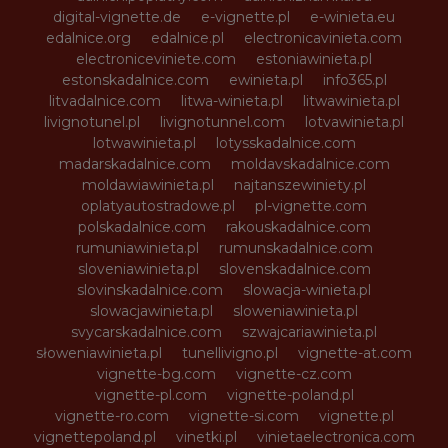
digital-vignette.de
e-vignette.pl
e-winieta.eu
edalnice.org
edalnice.pl
electronicavinieta.com
electroniceviniete.com
estoniawinieta.pl
estonskadalnice.com
ewinieta.pl
info365.pl
litvadalnice.com
litwa-winieta.pl
litwawinieta.pl
livignotunel.pl
livignotunnel.com
lotvawinieta.pl
lotwawinieta.pl
lotysskadalnice.com
madarskadalnice.com
moldavskadalnice.com
moldawiawinieta.pl
najtanszewiniety.pl
oplatyautostradowe.pl
pl-vignette.com
polskadalnice.com
rakouskadalnice.com
rumuniawinieta.pl
rumunskadalnice.com
sloveniawinieta.pl
slovenskadalnice.com
slovinskadalnice.com
slowacja-winieta.pl
slowacjawinieta.pl
sloweniawinieta.pl
svycarskadalnice.com
szwajcariawinieta.pl
słoweniawinieta.pl
tunellivigno.pl
vignette-at.com
vignette-bg.com
vignette-cz.com
vignette-pl.com
vignette-poland.pl
vignette-ro.com
vignette-si.com
vignette.pl
vignettepoland.pl
vinetki.pl
vinietaelectronica.com