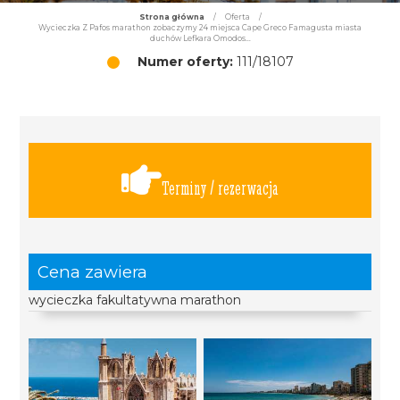
Strona główna
/
Oferta
/
Wycieczka Z Pafos marathon zobaczymy 24 miejsca Cape Greco Famagusta miasta
duchów Lefkara Omodos...
Numer oferty:
111/18107
Terminy / rezerwacja
Cena zawiera
wycieczka fakultatywna marathon