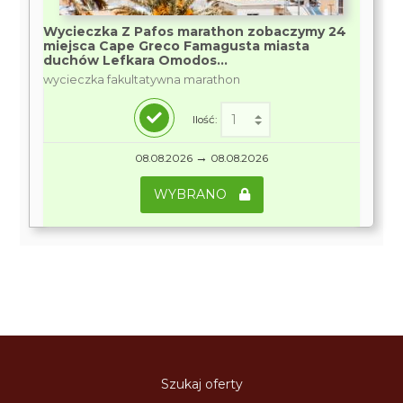
Wycieczka Z Pafos marathon zobaczymy 24
miejsca Cape Greco Famagusta miasta
duchów Lefkara Omodos...
wycieczka fakultatywna marathon
Ilość:
→
08.08.2026
08.08.2026
WYBRANO
Szukaj oferty