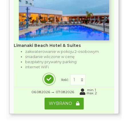
Limanaki Beach Hotel & Suites
zakwaterowanie w pokoju 2-osobowym
śniadanie wliczone w cenę
bezpłatny prywatny parking
internet WiFi
Ilość:
min. 1
→
06.08.2026
07.08.2026
max. 2
WYBRANO