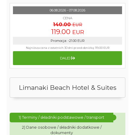
06.08.2026 - 07.08.2026
CENA
140.00
EUR
119.00
EUR
Promocja
:
-21.00
EUR
Najniższa cena z ostatnich 30 dni przed obniżką:
119.00 EUR
DALEJ
Limanaki Beach Hotel & Suites
1) Terminy / składniki podstawowe / transport
2) Dane osobowe / składniki dodatkowe /
dokumenty