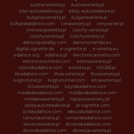
austria-winieta.pl
austriawinieta.pl
bilet-autostradowy.pl
bilety-autostradowe.pl
bulgariawienieta.pl
bulgariawinieta.pl
bulharskadalnice.com
cenawiniety.pl
cenywiniet.pl
chorwacjawinieta.pl
czechy-winieta.pl
czechywinieta.pl
czechywiniety.pl
dalnicnipoplatky.com
dalnicniznamka.eu
digital-vignette.de
e-vignette.pl
e-winieta.eu
edalnice.org
edalnice.pl
electronicavinieta.com
electroniceviniete.com
estoniawinieta.pl
estonskadalnice.com
ewinieta.pl
info365.pl
litvadalnice.com
litwa-winieta.pl
litwawinieta.pl
livignotunel.pl
livignotunnel.com
lotvawinieta.pl
lotwawinieta.pl
lotysskadalnice.com
madarskadalnice.com
moldavskadalnice.com
moldawiawinieta.pl
najtanszewiniety.pl
oplatyautostradowe.pl
pl-vignette.com
polskadalnice.com
rakouskadalnice.com
rumuniawinieta.pl
rumunskadalnice.com
sloveniawinieta.pl
slovenskadalnice.com
slovinskadalnice.com
slowacja-winieta.pl