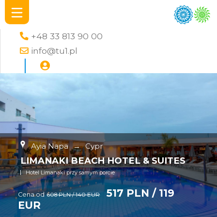
+48 33 813 90 00
info@tu1.pl
Ayia Napa
→
Cypr
LIMANAKI BEACH HOTEL & SUITES
Hotel Limanaki przy samym porcie
517 PLN / 119
Cena od
608 PLN / 140 EUR
EUR