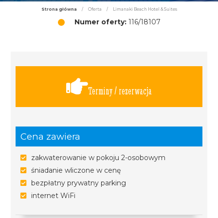
Strona główna
/
Oferta
/
Limanaki Beach Hotel & Suites
Numer oferty:
116/18107
Terminy / rezerwacja
Cena zawiera
zakwaterowanie w pokoju 2-osobowym
śniadanie wliczone w cenę
bezpłatny prywatny parking
internet WiFi