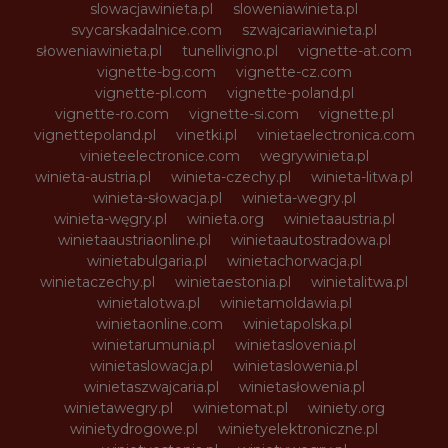
slowacjawinieta.pl
sloweniawinieta.pl
svycarskadalnice.com
szwajcariawinieta.pl
słoweniawinieta.pl
tunellivigno.pl
vignette-at.com
vignette-bg.com
vignette-cz.com
vignette-pl.com
vignette-poland.pl
vignette-ro.com
vignette-si.com
vignette.pl
vignettepoland.pl
vinetki.pl
vinietaelectronica.com
vinieteelectronice.com
wegrywinieta.pl
winieta-austria.pl
winieta-czechy.pl
winieta-litwa.pl
winieta-słowacja.pl
winieta-wegry.pl
winieta-węgry.pl
winieta.org
winietaaustria.pl
winietaaustriaonline.pl
winietaautostradowa.pl
winietabulgaria.pl
winietachorwacja.pl
winietaczechy.pl
winietaestonia.pl
winietalitwa.pl
winietalotwa.pl
winietamoldawia.pl
winietaonline.com
winietapolska.pl
winietarumunia.pl
winietaslovenia.pl
winietaslowacja.pl
winietaslowenia.pl
winietaszwajcaria.pl
winietasłowenia.pl
winietawegry.pl
winietomat.pl
winiety.org
winietydrogowe.pl
winietyelektroniczne.pl