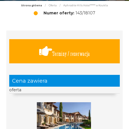
Strona główna
/
Oferta
/
Aphrodite Hills Hotel****** w Kouklia
Numer oferty:
143/18107
Terminy / rezerwacja
Cena zawiera
oferta