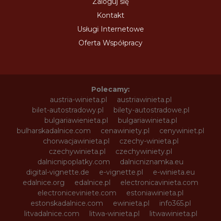
Zaloguj się
Kontakt
Usługi Internetowe
Oferta Współpracy
Polecamy:
austria-winieta.pl
austriawinieta.pl
bilet-autostradowy.pl
bilety-autostradowe.pl
bulgariawienieta.pl
bulgariawinieta.pl
bulharskadalnice.com
cenawiniety.pl
cenywiniet.pl
chorwacjawinieta.pl
czechy-winieta.pl
czechywinieta.pl
czechywiniety.pl
dalnicnipoplatky.com
dalnicniznamka.eu
digital-vignette.de
e-vignette.pl
e-winieta.eu
edalnice.org
edalnice.pl
electronicavinieta.com
electroniceviniete.com
estoniawinieta.pl
estonskadalnice.com
ewinieta.pl
info365.pl
litvadalnice.com
litwa-winieta.pl
litwawinieta.pl