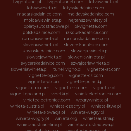
livignotunel.pl
livignotunnel.com
lotvawinieta.pl
lotwawinieta.pl
lotysskadalnice.com
madarskadalnice.com
moldavskadalnice.com
moldawiawinieta.pl
najtanszewiniety.pl
oplatyautostradowe.pl
pl-vignette.com
polskadalnice.com
rakouskadalnice.com
rumuniawinieta.pl
rumunskadalnice.com
sloveniawinieta.pl
slovenskadalnice.com
slovinskadalnice.com
slowacja-winieta.pl
slowacjawinieta.pl
sloweniawinieta.pl
svycarskadalnice.com
szwajcariawinieta.pl
słoweniawinieta.pl
tunellivigno.pl
vignette-at.com
vignette-bg.com
vignette-cz.com
vignette-pl.com
vignette-poland.pl
vignette-ro.com
vignette-si.com
vignette.pl
vignettepoland.pl
vinetki.pl
vinietaelectronica.com
vinieteelectronice.com
wegrywinieta.pl
winieta-austria.pl
winieta-czechy.pl
winieta-litwa.pl
winieta-słowacja.pl
winieta-wegry.pl
winieta-węgry.pl
winieta.org
winietaaustria.pl
winietaaustriaonline.pl
winietaautostradowa.pl
winietabulgaria.pl
winietachorwacja.pl