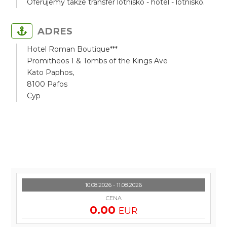
Oferujemy także transfer lotnisko - hotel - lotnisko.
ADRES
Hotel Roman Boutique***
Promitheos 1 & Tombs of the Kings Ave
Kato Paphos,
8100 Pafos
Cyp
10.08.2026 - 11.08.2026
CENA
0.00
EUR