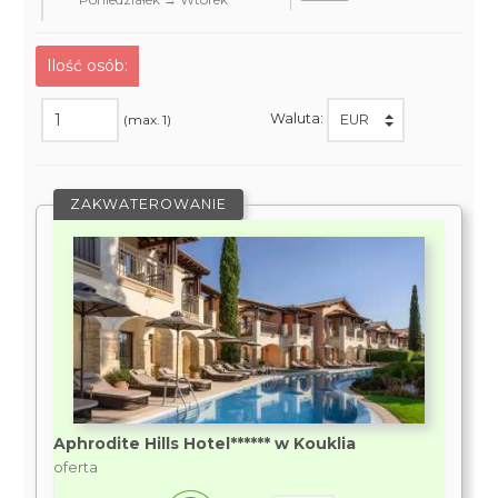
Ilość osób:
Waluta:
(max. 1)
ZAKWATEROWANIE
Aphrodite Hills Hotel****** w Kouklia
oferta