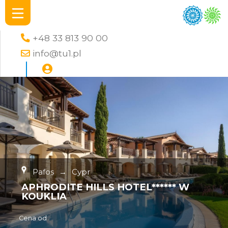
+48 33 813 90 00
info@tu1.pl
Pafos
→
Cypr
APHRODITE HILLS HOTEL****** W
KOUKLIA
Cena od