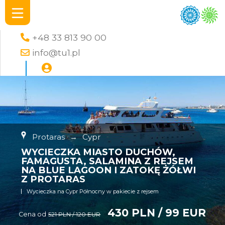
+48 33 813 90 00
info@tu1.pl
Protaras
→
Cypr
WYCIECZKA MIASTO DUCHÓW,
FAMAGUSTA, SALAMINA Z REJSEM
NA BLUE LAGOON I ZATOKĘ ŻÓŁWI
Z PROTARAS
Wycieczka na Cypr Północny w pakiecie z rejsem
430 PLN / 99 EUR
Cena od
521 PLN / 120 EUR