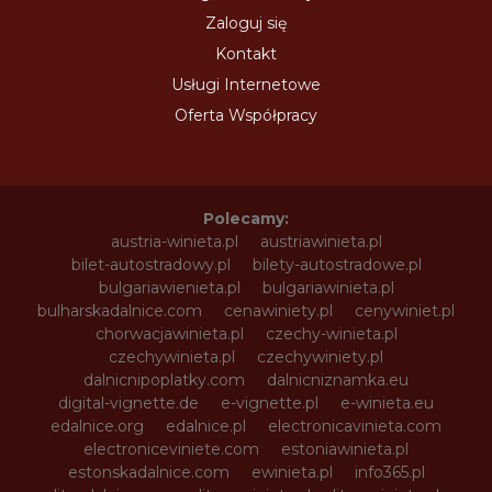
Zaloguj się
Kontakt
Usługi Internetowe
Oferta Współpracy
Polecamy:
austria-winieta.pl
austriawinieta.pl
bilet-autostradowy.pl
bilety-autostradowe.pl
bulgariawienieta.pl
bulgariawinieta.pl
bulharskadalnice.com
cenawiniety.pl
cenywiniet.pl
chorwacjawinieta.pl
czechy-winieta.pl
czechywinieta.pl
czechywiniety.pl
dalnicnipoplatky.com
dalnicniznamka.eu
digital-vignette.de
e-vignette.pl
e-winieta.eu
edalnice.org
edalnice.pl
electronicavinieta.com
electroniceviniete.com
estoniawinieta.pl
estonskadalnice.com
ewinieta.pl
info365.pl