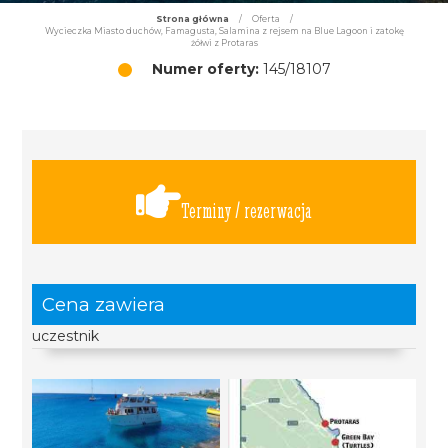
Strona główna
/
Oferta
/
Wycieczka Miasto duchów, Famagusta, Salamina z rejsem na Blue Lagoon i zatokę
żółwi z Protaras
Numer oferty:
145/18107
Terminy / rezerwacja
Cena zawiera
uczestnik