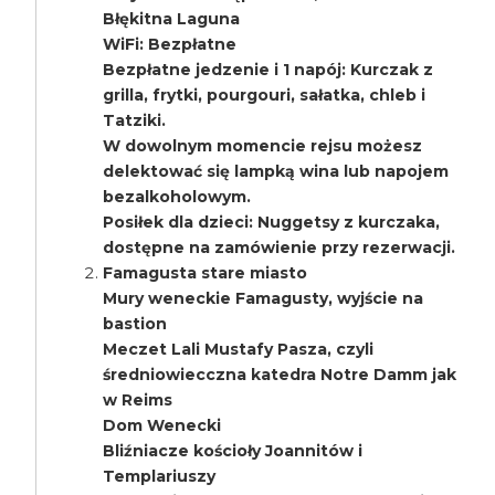
Błękitna Laguna
WiFi: Bezpłatne
Bezpłatne jedzenie i 1 napój: Kurczak z
grilla, frytki, pourgouri, sałatka, chleb i
Tatziki.
W dowolnym momencie rejsu możesz
delektować się lampką wina lub napojem
bezalkoholowym.
Posiłek dla dzieci: Nuggetsy z kurczaka,
dostępne na zamówienie przy rezerwacji.
Famagusta stare miasto
Mury weneckie Famagusty, wyjście na
bastion
Meczet Lali Mustafy Pasza, czyli
średniowiecczna katedra Notre Damm jak
w Reims
Dom Wenecki
Bliźniacze kościoły Joannitów i
Templariuszy