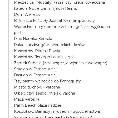
Meczet Lali Mustafy Pasza, czyli średniowiecczna
katedra Notre Damm jak w Reims
Dom Wenecki
Bliźniacze kościoły Joannitów i Templariuszy
Weneckie mury obronne w Famaguście - wyjście na
port
Plac Namika Kemala
Pałac Luisdwugów i weneckich dożów
Kościół św. Piotra i Pawła
Kościół św. Jerzego Łacińskiego
Zamek Othello (z zewnątrz, opcjonalnie wewnątrz)
Stadion w Famaguście
Bastion w Famaguście
Trzy bramy weneckie do Famagusty
Miasto duchów - Varosha
Urbex, czyli zespół miejski Varoha
Plaża Varosha
Palm Beach plaża nadziei
Kościół św. Barnaby i muzeum rękodzielnictwa
Salamina starożytne miasto (2.5 eur wstęp)