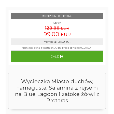
09.08.2026 - 09.08.2026
CENA
120.00
EUR
99.00
EUR
Promocja
:
-21.00
EUR
Najniższa cena z ostatnich 30 dni przed obniżką:
80.00 EUR
DALEJ
Wycieczka Miasto duchów,
Famagusta, Salamina z rejsem
na Blue Lagoon i zatokę żółwi z
Protaras