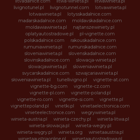
litvadalnice.com
litwa-winieta.pl
litwawinieta.pl
livignotunel.pl
livignotunnel.com
lotvawinieta.pl
lotwawinieta.pl
lotysskadalnice.com
madarskadalnice.com
moldavskadalnice.com
moldawiawinieta.pl
najtanszewiniety.pl
oplatyautostradowe.pl
pl-vignette.com
polskadalnice.com
rakouskadalnice.com
rumuniawinieta.pl
rumunskadalnice.com
sloveniawinieta.pl
slovenskadalnice.com
slovinskadalnice.com
slowacja-winieta.pl
slowacjawinieta.pl
sloweniawinieta.pl
svycarskadalnice.com
szwajcariawinieta.pl
słoweniawinieta.pl
tunellivigno.pl
vignette-at.com
vignette-bg.com
vignette-cz.com
vignette-pl.com
vignette-poland.pl
vignette-ro.com
vignette-si.com
vignette.pl
vignettepoland.pl
vinetki.pl
vinietaelectronica.com
vinieteelectronice.com
wegrywinieta.pl
winieta-austria.pl
winieta-czechy.pl
winieta-litwa.pl
winieta-słowacja.pl
winieta-wegry.pl
winieta-węgry.pl
winieta.org
winietaaustria.pl
winietaaustriaonline.pl
winietaautostradowa.pl