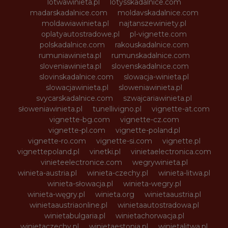
lotwawinieta.pl
lotysskadalnice.com
madarskadalnice.com
moldavskadalnice.com
moldawiawinieta.pl
najtanszewiniety.pl
oplatyautostradowe.pl
pl-vignette.com
polskadalnice.com
rakouskadalnice.com
rumuniawinieta.pl
rumunskadalnice.com
sloveniawinieta.pl
slovenskadalnice.com
slovinskadalnice.com
slowacja-winieta.pl
slowacjawinieta.pl
sloweniawinieta.pl
svycarskadalnice.com
szwajcariawinieta.pl
słoweniawinieta.pl
tunellivigno.pl
vignette-at.com
vignette-bg.com
vignette-cz.com
vignette-pl.com
vignette-poland.pl
vignette-ro.com
vignette-si.com
vignette.pl
vignettepoland.pl
vinetki.pl
vinietaelectronica.com
vinieteelectronice.com
wegrywinieta.pl
winieta-austria.pl
winieta-czechy.pl
winieta-litwa.pl
winieta-słowacja.pl
winieta-wegry.pl
winieta-węgry.pl
winieta.org
winietaaustria.pl
winietaaustriaonline.pl
winietaautostradowa.pl
winietabulgaria.pl
winietachorwacja.pl
winietaczechy.pl
winietaestonia.pl
winietalitwa.pl