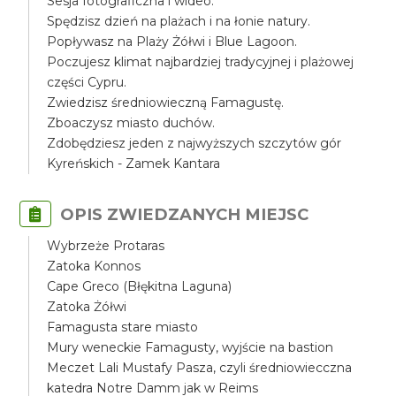
Sesja fotograficzna i wideo.
Spędzisz dzień na plażach i na łonie natury.
Popływasz na Plaży Żółwi i Blue Lagoon.
Poczujesz klimat najbardziej tradycyjnej i plażowej
części Cypru.
Zwiedzisz średniowieczną Famagustę.
Zboaczysz miasto duchów.
Zdobędziesz jeden z najwyższych szczytów gór
Kyreńskich - Zamek Kantara
OPIS ZWIEDZANYCH MIEJSC
Wybrzeże Protaras
Zatoka Konnos
Cape Greco (Błękitna Laguna)
Zatoka Żółwi
Famagusta stare miasto
Mury weneckie Famagusty, wyjście na bastion
Meczet Lali Mustafy Pasza, czyli średniowiecczna
katedra Notre Damm jak w Reims