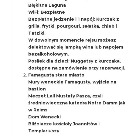
Błękitna Laguna
WiFi: Bezpłatne
Bezpłatne jedzenie i 1 napój: Kurczak z
grilla, frytki, pourgouri, sałatka, chleb i
Tatziki.
W dowolnym momencie rejsu możesz
delektować się lampką wina lub napojem
bezalkoholowym.
Posiłek dla dzieci: Nuggetsy z kurczaka,
dostępne na zamówienie przy rezerwacji.
Famagusta stare miasto
Mury weneckie Famagusty, wyjście na
bastion
Meczet Lali Mustafy Pasza, czyli
średniowiecczna katedra Notre Damm jak
w Reims
Dom Wenecki
Bliźniacze kościoły Joannitów i
Templariuszy