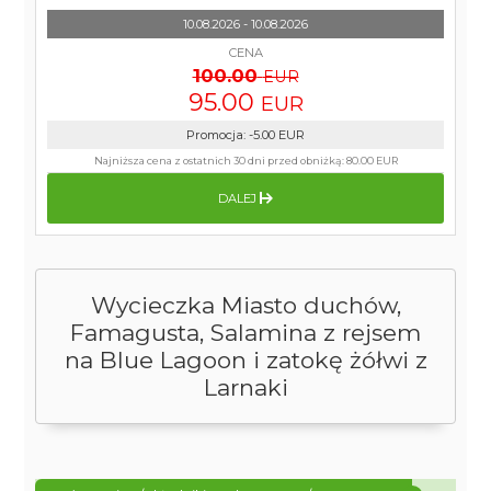
10.08.2026 - 10.08.2026
CENA
100.00
EUR
95.00
EUR
Promocja
:
-5.00
EUR
Najniższa cena z ostatnich 30 dni przed obniżką:
80.00 EUR
DALEJ
Wycieczka Miasto duchów,
Famagusta, Salamina z rejsem
na Blue Lagoon i zatokę żółwi z
Larnaki