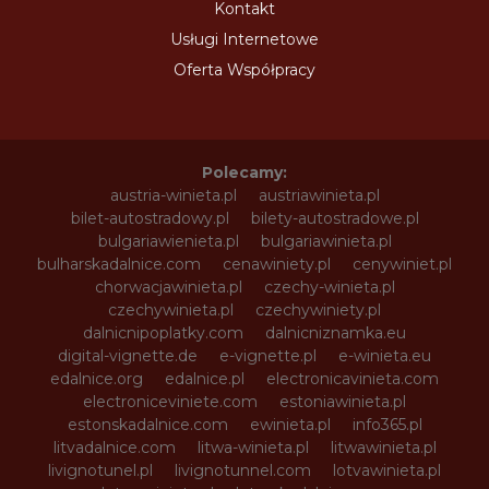
Kontakt
Usługi Internetowe
Oferta Współpracy
Polecamy:
austria-winieta.pl
austriawinieta.pl
bilet-autostradowy.pl
bilety-autostradowe.pl
bulgariawienieta.pl
bulgariawinieta.pl
bulharskadalnice.com
cenawiniety.pl
cenywiniet.pl
chorwacjawinieta.pl
czechy-winieta.pl
czechywinieta.pl
czechywiniety.pl
dalnicnipoplatky.com
dalnicniznamka.eu
digital-vignette.de
e-vignette.pl
e-winieta.eu
edalnice.org
edalnice.pl
electronicavinieta.com
electroniceviniete.com
estoniawinieta.pl
estonskadalnice.com
ewinieta.pl
info365.pl
litvadalnice.com
litwa-winieta.pl
litwawinieta.pl
livignotunel.pl
livignotunnel.com
lotvawinieta.pl