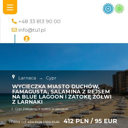
+48 33 813 90 00
info@tu1.pl
Larnaca
→
Cypr
WYCIECZKA MIASTO DUCHÓW,
FAMAGUSTA, SALAMINA Z REJSEM
NA BLUE LAGOON I ZATOKĘ ŻÓŁWI
Z LARNAKI
Cypr Północny z rejsem w pakiecie
412 PLN / 95 EUR
Cena od
434 PLN / 100 EUR