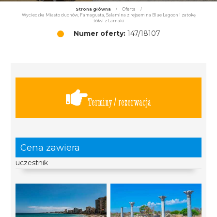
Strona główna
/
Oferta
/
Wycieczka Miasto duchów, Famagusta, Salamina z rejsem na Blue Lagoon i zatokę
żółwi z Larnaki
Numer oferty:
147/18107
Terminy / rezerwacja
Cena zawiera
uczestnik