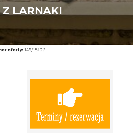
 Z LARNAKI
er oferty:
149/18107
Terminy / rezerwacja