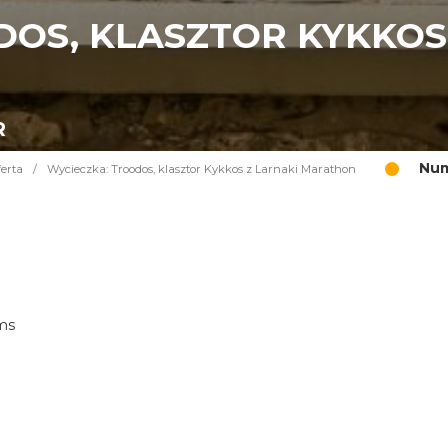
DOS, KLASZTOR KYKKOS
R
Num
erta
/
Wycieczka: Troodos, klasztor Kykkos z Larnaki Marathon
ims