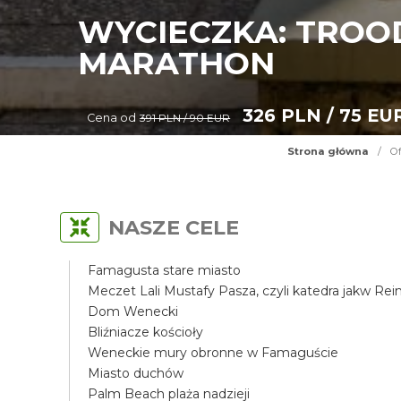
WYCIECZKA: TROO
MARATHON
326 PLN / 75 EU
Cena od
391 PLN / 90 EUR
Strona główna
/
Of
NASZE CELE
Famagusta stare miasto
Meczet Lali Mustafy Pasza, czyli katedra jakw Re
Dom Wenecki
Bliźniacze kościoły
Weneckie mury obronne w Famaguście
Miasto duchów
Palm Beach plaża nadzieji