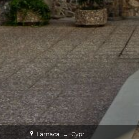
Larnaca
→
Cypr