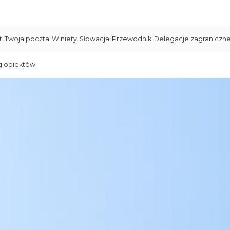
t
Twoja poczta
Winiety
Słowacja
Przewodnik
Delegacje zagraniczn
g obiektów