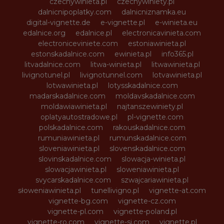
czechywinieta.pl
czechywiniety.pl
dalnicnipoplatky.com
dalnicniznamka.eu
digital-vignette.de
e-vignette.pl
e-winieta.eu
edalnice.org
edalnice.pl
electronicavinieta.com
electroniceviniete.com
estoniawinieta.pl
estonskadalnice.com
ewinieta.pl
info365.pl
litvadalnice.com
litwa-winieta.pl
litwawinieta.pl
livignotunel.pl
livignotunnel.com
lotvawinieta.pl
lotwawinieta.pl
lotysskadalnice.com
madarskadalnice.com
moldavskadalnice.com
moldawiawinieta.pl
najtanszewiniety.pl
oplatyautostradowe.pl
pl-vignette.com
polskadalnice.com
rakouskadalnice.com
rumuniawinieta.pl
rumunskadalnice.com
sloveniawinieta.pl
slovenskadalnice.com
slovinskadalnice.com
slowacja-winieta.pl
slowacjawinieta.pl
sloweniawinieta.pl
svycarskadalnice.com
szwajcariawinieta.pl
słoweniawinieta.pl
tunellivigno.pl
vignette-at.com
vignette-bg.com
vignette-cz.com
vignette-pl.com
vignette-poland.pl
vignette-ro.com
vignette-si.com
vignette.pl