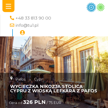
+48 33 813 90 00
info@tu1.pl
Pafos
→
Cypr
WYCIECZKA NIKOZJA STOLICA
CYPRU Z WIOSKĄ LEFKARA Z PAFOS
326 PLN
/ 75 EUR
Cena od