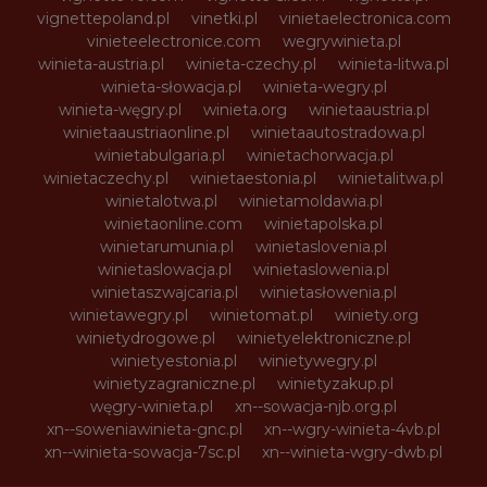
vignettepoland.pl
vinetki.pl
vinietaelectronica.com
vinieteelectronice.com
wegrywinieta.pl
winieta-austria.pl
winieta-czechy.pl
winieta-litwa.pl
winieta-słowacja.pl
winieta-wegry.pl
winieta-węgry.pl
winieta.org
winietaaustria.pl
winietaaustriaonline.pl
winietaautostradowa.pl
winietabulgaria.pl
winietachorwacja.pl
winietaczechy.pl
winietaestonia.pl
winietalitwa.pl
winietalotwa.pl
winietamoldawia.pl
winietaonline.com
winietapolska.pl
winietarumunia.pl
winietaslovenia.pl
winietaslowacja.pl
winietaslowenia.pl
winietaszwajcaria.pl
winietasłowenia.pl
winietawegry.pl
winietomat.pl
winiety.org
winietydrogowe.pl
winietyelektroniczne.pl
winietyestonia.pl
winietywegry.pl
winietyzagraniczne.pl
winietyzakup.pl
węgry-winieta.pl
xn--sowacja-njb.org.pl
xn--soweniawinieta-gnc.pl
xn--wgry-winieta-4vb.pl
xn--winieta-sowacja-7sc.pl
xn--winieta-wgry-dwb.pl