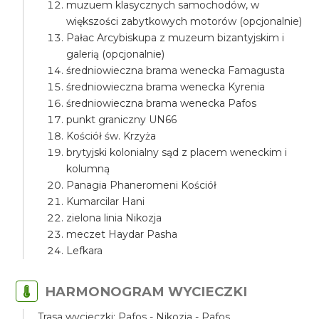
muzuem klasycznych samochodów, w
większości zabytkowych motorów (opcjonalnie)
Pałac Arcybiskupa z muzeum bizantyjskim i
galerią (opcjonalnie)
średniowieczna brama wenecka Famagusta
średniowieczna brama wenecka Kyrenia
średniowieczna brama wenecka Pafos
punkt graniczny UN66
Kościół św. Krzyża
brytyjski kolonialny sąd z placem weneckim i
kolumną
Panagia Phaneromeni Kościół
Kumarcilar Hani
zielona linia Nikozja
meczet Haydar Pasha
Lefkara
HARMONOGRAM WYCIECZKI
Trasa wycieczki: Pafos - Nikozja - Pafos