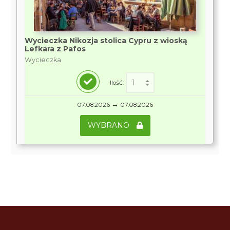
Wycieczka Nikozja stolica Cypru z wioską
Lefkara z Pafos
Wycieczka
Ilość:
→
07.08.2026
07.08.2026
WYBRANO