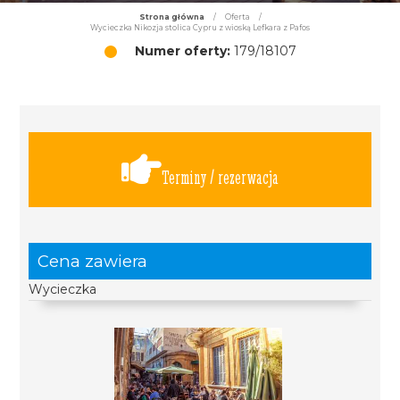
Strona główna
/
Oferta
/
Wycieczka Nikozja stolica Cypru z wioską Lefkara z Pafos
Numer oferty:
179/18107
Terminy / rezerwacja
Cena zawiera
Wycieczka