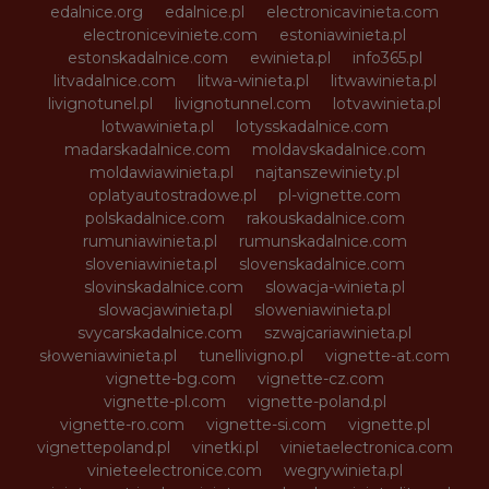
edalnice.org
edalnice.pl
electronicavinieta.com
electroniceviniete.com
estoniawinieta.pl
estonskadalnice.com
ewinieta.pl
info365.pl
litvadalnice.com
litwa-winieta.pl
litwawinieta.pl
livignotunel.pl
livignotunnel.com
lotvawinieta.pl
lotwawinieta.pl
lotysskadalnice.com
madarskadalnice.com
moldavskadalnice.com
moldawiawinieta.pl
najtanszewiniety.pl
oplatyautostradowe.pl
pl-vignette.com
polskadalnice.com
rakouskadalnice.com
rumuniawinieta.pl
rumunskadalnice.com
sloveniawinieta.pl
slovenskadalnice.com
slovinskadalnice.com
slowacja-winieta.pl
slowacjawinieta.pl
sloweniawinieta.pl
svycarskadalnice.com
szwajcariawinieta.pl
słoweniawinieta.pl
tunellivigno.pl
vignette-at.com
vignette-bg.com
vignette-cz.com
vignette-pl.com
vignette-poland.pl
vignette-ro.com
vignette-si.com
vignette.pl
vignettepoland.pl
vinetki.pl
vinietaelectronica.com
vinieteelectronice.com
wegrywinieta.pl