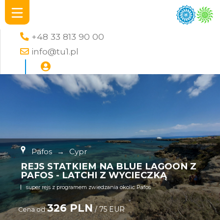
+48 33 813 90 00
info@tu1.pl
Pafos
→
Cypr
REJS STATKIEM NA BLUE LAGOON Z
PAFOS - LATCHI Z WYCIECZKĄ
super rejs z programem zwiedzania okolic Pafos
326 PLN
/ 75 EUR
Cena od