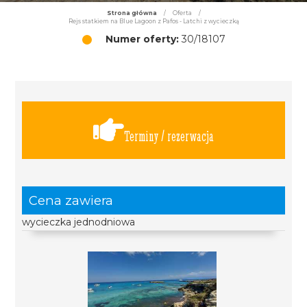
Strona główna
/
Oferta
/
Rejs statkiem na Blue Lagoon z Pafos - Latchi z wycieczką
Numer oferty:
30/18107
Terminy / rezerwacja
Cena zawiera
wycieczka jednodniowa