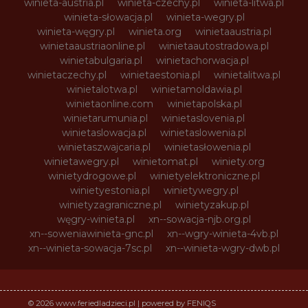
winieta-austria.pl
winieta-czechy.pl
winieta-litwa.pl
winieta-słowacja.pl
winieta-wegry.pl
winieta-węgry.pl
winieta.org
winietaaustria.pl
winietaaustriaonline.pl
winietaautostradowa.pl
winietabulgaria.pl
winietachorwacja.pl
winietaczechy.pl
winietaestonia.pl
winietalitwa.pl
winietalotwa.pl
winietamoldawia.pl
winietaonline.com
winietapolska.pl
winietarumunia.pl
winietaslovenia.pl
winietaslowacja.pl
winietaslowenia.pl
winietaszwajcaria.pl
winietasłowenia.pl
winietawegry.pl
winietomat.pl
winiety.org
winietydrogowe.pl
winietyelektroniczne.pl
winietyestonia.pl
winietywegry.pl
winietyzagraniczne.pl
winietyzakup.pl
węgry-winieta.pl
xn--sowacja-njb.org.pl
xn--soweniawinieta-gnc.pl
xn--wgry-winieta-4vb.pl
xn--winieta-sowacja-7sc.pl
xn--winieta-wgry-dwb.pl
© 2026 www.feriedladzieci.pl | powered by FENIQS