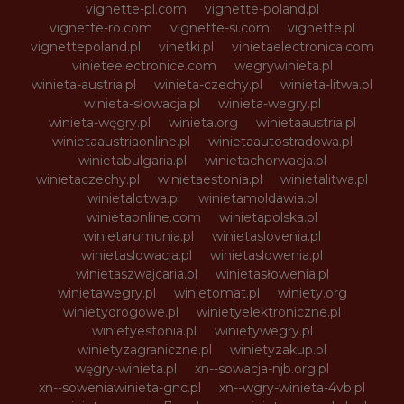
vignette-pl.com
vignette-poland.pl
vignette-ro.com
vignette-si.com
vignette.pl
vignettepoland.pl
vinetki.pl
vinietaelectronica.com
vinieteelectronice.com
wegrywinieta.pl
winieta-austria.pl
winieta-czechy.pl
winieta-litwa.pl
winieta-słowacja.pl
winieta-wegry.pl
winieta-węgry.pl
winieta.org
winietaaustria.pl
winietaaustriaonline.pl
winietaautostradowa.pl
winietabulgaria.pl
winietachorwacja.pl
winietaczechy.pl
winietaestonia.pl
winietalitwa.pl
winietalotwa.pl
winietamoldawia.pl
winietaonline.com
winietapolska.pl
winietarumunia.pl
winietaslovenia.pl
winietaslowacja.pl
winietaslowenia.pl
winietaszwajcaria.pl
winietasłowenia.pl
winietawegry.pl
winietomat.pl
winiety.org
winietydrogowe.pl
winietyelektroniczne.pl
winietyestonia.pl
winietywegry.pl
winietyzagraniczne.pl
winietyzakup.pl
węgry-winieta.pl
xn--sowacja-njb.org.pl
xn--soweniawinieta-gnc.pl
xn--wgry-winieta-4vb.pl