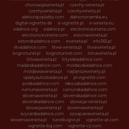
chorwacjawinieta.pl
czechy-winieta.pl
czechywinieta.pl
czechywiniety.pl
dalnicnipoplatky.com
dalnicniznamka.eu
digital-vignette.de
e-vignette.pl
e-winieta.eu
edalnice.org
edalnice.pl
electronicavinieta.com
electroniceviniete.com
estoniawinieta.pl
estonskadalnice.com
ewinieta.pl
info365.pl
litvadalnice.com
litwa-winieta.pl
litwawinieta.pl
livignotunel.pl
livignotunnel.com
lotvawinieta.pl
lotwawinieta.pl
lotysskadalnice.com
madarskadalnice.com
moldavskadalnice.com
moldawiawinieta.pl
najtanszewiniety.pl
oplatyautostradowe.pl
pl-vignette.com
polskadalnice.com
rakouskadalnice.com
rumuniawinieta.pl
rumunskadalnice.com
sloveniawinieta.pl
slovenskadalnice.com
slovinskadalnice.com
slowacja-winieta.pl
slowacjawinieta.pl
sloweniawinieta.pl
svycarskadalnice.com
szwajcariawinieta.pl
słoweniawinieta.pl
tunellivigno.pl
vignette-at.com
vignette-bg.com
vignette-cz.com