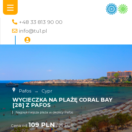
+48 33 813 90 00
info@tu1.pl
Pafos
→
Cypr
WYCIECZKA NA PLAŻĘ CORAL BAY
[28] Z PAFOS
Najpiękniejsza plaża w okolicy Pafos
109 PLN
/ 25 EUR
Cena od