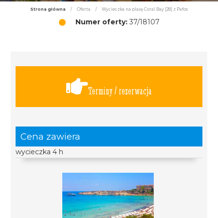
Strona główna
/
Oferta
/
Wycieczka na plażę Coral Bay [28] z Pafos
Numer oferty:
37/18107
Terminy / rezerwacja
Cena zawiera
wycieczka 4 h