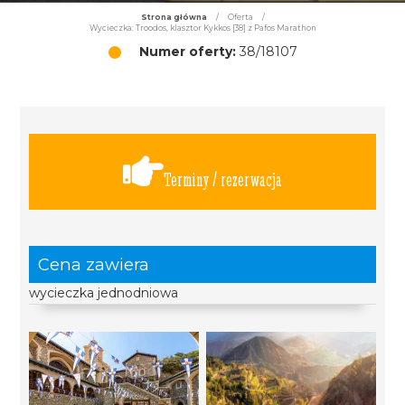
Strona główna
/
Oferta
/
Wycieczka: Troodos, klasztor Kykkos [38] z Pafos Marathon
Numer oferty:
38/18107
Terminy / rezerwacja
Cena zawiera
wycieczka jednodniowa