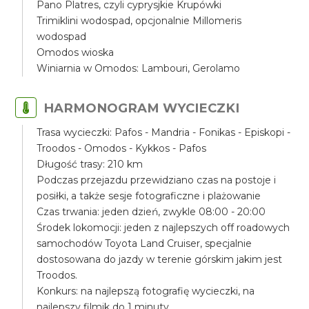
Pano Platres, czyli cyprysjkie Krupówki
Trimiklini wodospad, opcjonalnie Millomeris
wodospad
Omodos wioska
Winiarnia w Omodos: Lambouri, Gerolamo
HARMONOGRAM WYCIECZKI
Trasa wycieczki: Pafos - Mandria - Fonikas - Episkopi -
Troodos - Omodos - Kykkos - Pafos
Długość trasy: 210 km
Podczas przejazdu przewidziano czas na postoje i
posiłki, a także sesje fotograficzne i plażowanie
Czas trwania: jeden dzień, zwykle 08:00 - 20:00
Środek lokomocji: jeden z najlepszych off roadowych
samochodów Toyota Land Cruiser, specjalnie
dostosowana do jazdy w terenie górskim jakim jest
Troodos.
Konkurs: na najlepszą fotografię wycieczki, na
najlepszy filmik do 1 minuty.