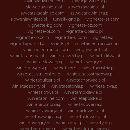
slovinskadalnice.com
slowacja-winieta.pl
slowacjawinieta.pl
sloweniawinieta.pl
svycarskadalnice.com
szwajcariawinieta.pl
słoweniawinieta.pl
tunellivigno.pl
vignette-at.com
vignette-bg.com
vignette-cz.com
vignette-pl.com
vignette-poland.pl
vignette-ro.com
vignette-si.com
vignette.pl
vignettepoland.pl
vinetki.pl
vinietaelectronica.com
vinieteelectronice.com
wegrywinieta.pl
winieta-austria.pl
winieta-czechy.pl
winieta-litwa.pl
winieta-słowacja.pl
winieta-wegry.pl
winieta-węgry.pl
winieta.org
winietaaustria.pl
winietaaustriaonline.pl
winietaautostradowa.pl
winietabulgaria.pl
winietachorwacja.pl
winietaczechy.pl
winietaestonia.pl
winietalitwa.pl
winietalotwa.pl
winietamoldawia.pl
winietaonline.com
winietapolska.pl
winietarumunia.pl
winietaslovenia.pl
winietaslowacja.pl
winietaslowenia.pl
winietaszwajcaria.pl
winietasłowenia.pl
winietawegry.pl
winietomat.pl
winiety.org
winietydrogowe.pl
winietyelektroniczne.pl