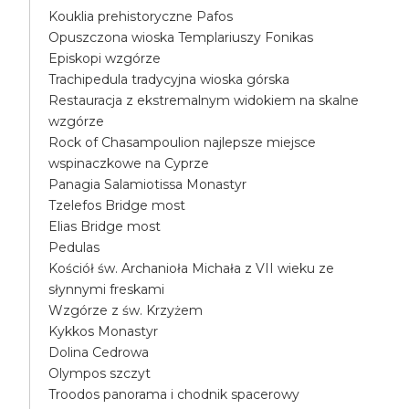
Kouklia prehistoryczne Pafos
Opuszczona wioska Templariuszy Fonikas
Episkopi wzgórze
Trachipedula tradycyjna wioska górska
Restauracja z ekstremalnym widokiem na skalne
wzgórze
Rock of Chasampoulion najlepsze miejsce
wspinaczkowe na Cyprze
Panagia Salamiotissa Monastyr
Tzelefos Bridge most
Elias Bridge most
Pedulas
Kościół św. Archanioła Michała z VII wieku ze
słynnymi freskami
Wzgórze z św. Krzyżem
Kykkos Monastyr
Dolina Cedrowa
Olympos szczyt
Troodos panorama i chodnik spacerowy