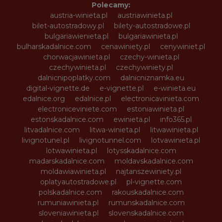
Polecamy:
austria-winieta.pl
austriawinieta.pl
bilet-autostradowy.pl
bilety-autostradowe.pl
bulgariawienieta.pl
bulgariawinieta.pl
bulharskadalnice.com
cenawiniety.pl
cenywiniet.pl
chorwacjawinieta.pl
czechy-winieta.pl
czechywinieta.pl
czechywiniety.pl
dalnicnipoplatky.com
dalnicniznamka.eu
digital-vignette.de
e-vignette.pl
e-winieta.eu
edalnice.org
edalnice.pl
electronicavinieta.com
electroniceviniete.com
estoniawinieta.pl
estonskadalnice.com
ewinieta.pl
info365.pl
litvadalnice.com
litwa-winieta.pl
litwawinieta.pl
livignotunel.pl
livignotunnel.com
lotvawinieta.pl
lotwawinieta.pl
lotysskadalnice.com
madarskadalnice.com
moldavskadalnice.com
moldawiawinieta.pl
najtanszewiniety.pl
oplatyautostradowe.pl
pl-vignette.com
polskadalnice.com
rakouskadalnice.com
rumuniawinieta.pl
rumunskadalnice.com
sloveniawinieta.pl
slovenskadalnice.com