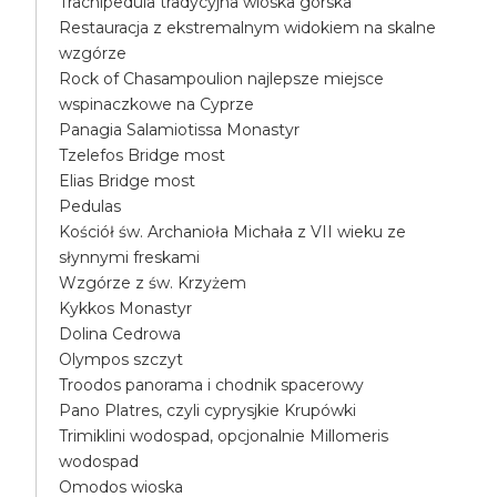
Trachipedula tradycyjna wioska górska
Restauracja z ekstremalnym widokiem na skalne
wzgórze
Rock of Chasampoulion najlepsze miejsce
wspinaczkowe na Cyprze
Panagia Salamiotissa Monastyr
Tzelefos Bridge most
Elias Bridge most
Pedulas
Kościół św. Archanioła Michała z VII wieku ze
słynnymi freskami
Wzgórze z św. Krzyżem
Kykkos Monastyr
Dolina Cedrowa
Olympos szczyt
Troodos panorama i chodnik spacerowy
Pano Platres, czyli cyprysjkie Krupówki
Trimiklini wodospad, opcjonalnie Millomeris
wodospad
Omodos wioska