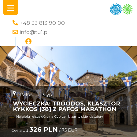
+48 33 813 90 00
info@tu1.pl
Pafos
→
Cypr
WYCIECZKA: TROODOS, KLASZTOR
KYKKOS [38] Z PAFOS MARATHON
Najpiękniejsze góry na Cyprze i bizantyjskie klasztory
326 PLN
/ 75 EUR
Cena od