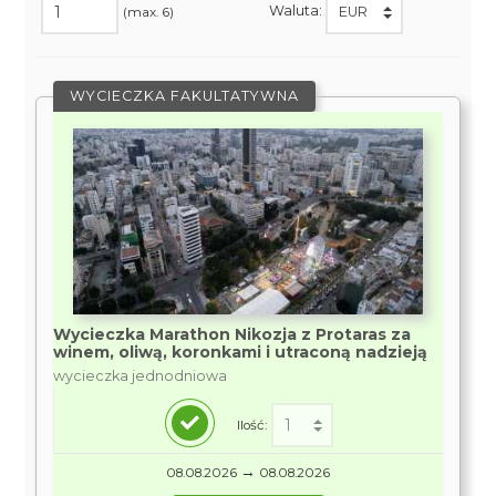
Waluta:
(max. 6)
WYCIECZKA FAKULTATYWNA
Wycieczka Marathon Nikozja z Protaras za
winem, oliwą, koronkami i utraconą nadzieją
wycieczka jednodniowa
Ilość:
→
08.08.2026
08.08.2026