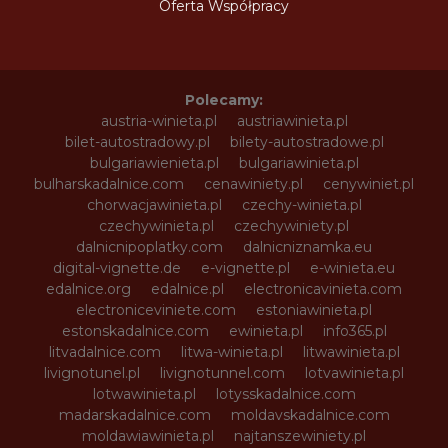
Oferta Współpracy
Polecamy:
austria-winieta.pl
austriawinieta.pl
bilet-autostradowy.pl
bilety-autostradowe.pl
bulgariawienieta.pl
bulgariawinieta.pl
bulharskadalnice.com
cenawiniety.pl
cenywiniet.pl
chorwacjawinieta.pl
czechy-winieta.pl
czechywinieta.pl
czechywiniety.pl
dalnicnipoplatky.com
dalnicniznamka.eu
digital-vignette.de
e-vignette.pl
e-winieta.eu
edalnice.org
edalnice.pl
electronicavinieta.com
electroniceviniete.com
estoniawinieta.pl
estonskadalnice.com
ewinieta.pl
info365.pl
litvadalnice.com
litwa-winieta.pl
litwawinieta.pl
livignotunel.pl
livignotunnel.com
lotvawinieta.pl
lotwawinieta.pl
lotysskadalnice.com
madarskadalnice.com
moldavskadalnice.com
moldawiawinieta.pl
najtanszewiniety.pl