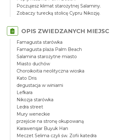
Poczujesz klimat starożytnej Salaminy.
Zobaczy turecką stolicę Cypru Nikozję.
OPIS ZWIEDZANYCH MIEJSC
Famagusta starówka
Famagusta plaża Palm Beach
Salamina starożytne miasto
Miasto duchów
Choroikoitia neolityczna wioska
Kato Dris
degustacja w winiarni
Lefkara
Nikozja starówka
Ledra street
Mury weneckie
przejście na stronę okupowaną
Karawensjar Buyuk Han
Meczet Selima czyli św. Zofii katedra