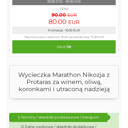
08.08.2026 - 08.08.2026
CENA
90.00
EUR
80.00
EUR
Promocja
:
-10.00
EUR
Najniższa cena z ostatnich 30 dni przed obniżką:
75.00 EUR
DALEJ
Wycieczka Marathon Nikozja z
Protaras za winem, oliwą,
koronkami i utraconą nadzieją
1) Terminy / składniki podstawowe / transport
2) Dane osobowe / składniki dodatkowe /