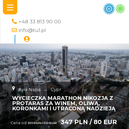
+48 33 813 90 00
info@tu1.pl
Ayia Napa
→
Cypr
WYCIECZKA MARATHON NIKOZJA Z
PROTARAS ZA WINEM, OLIWĄ,
KORONKAMI I UTRACONĄ NADZIEJĄ
347 PLN / 80 EUR
Cena od
391 PLN / 90 EUR