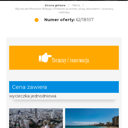
Strona główna
/
Oferta
/
Wycieczka Marathon Nikozja z Protaras za winem, oliwą, koronkami i utraconą
nadzieją
Numer oferty:
62/18107
Terminy / rezerwacja
Cena zawiera
wycieczka jednodniowa