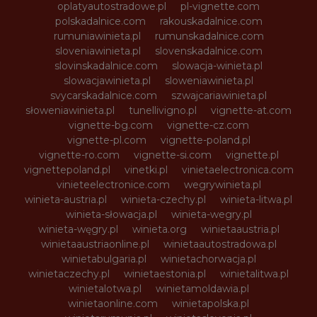
oplatyautostradowe.pl
pl-vignette.com
polskadalnice.com
rakouskadalnice.com
rumuniawinieta.pl
rumunskadalnice.com
sloveniawinieta.pl
slovenskadalnice.com
slovinskadalnice.com
slowacja-winieta.pl
slowacjawinieta.pl
sloweniawinieta.pl
svycarskadalnice.com
szwajcariawinieta.pl
słoweniawinieta.pl
tunellivigno.pl
vignette-at.com
vignette-bg.com
vignette-cz.com
vignette-pl.com
vignette-poland.pl
vignette-ro.com
vignette-si.com
vignette.pl
vignettepoland.pl
vinetki.pl
vinietaelectronica.com
vinieteelectronice.com
wegrywinieta.pl
winieta-austria.pl
winieta-czechy.pl
winieta-litwa.pl
winieta-słowacja.pl
winieta-wegry.pl
winieta-węgry.pl
winieta.org
winietaaustria.pl
winietaaustriaonline.pl
winietaautostradowa.pl
winietabulgaria.pl
winietachorwacja.pl
winietaczechy.pl
winietaestonia.pl
winietalitwa.pl
winietalotwa.pl
winietamoldawia.pl
winietaonline.com
winietapolska.pl