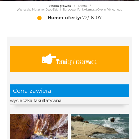
Strona główna
/
Oferta
/
Wycieczka Marathon Jeep Safari - Narodowy Park Akamas z Cypru Północnego
Numer oferty:
72/18107
Terminy / rezerwacja
Cena zawiera
wycieczka fakultatywna