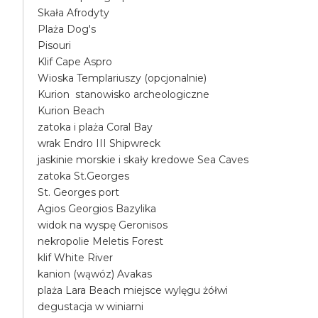
Skała Afrodyty
Plaża Dog's
Pisouri
Klif Cape Aspro
Wioska Templariuszy (opcjonalnie)
Kurion stanowisko archeologiczne
Kurion Beach
zatoka i plaża Coral Bay
wrak Endro III Shipwreck
jaskinie morskie i skały kredowe Sea Caves
zatoka St.Georges
St. Georges port
Agios Georgios Bazylika
widok na wyspę Geronisos
nekropolie Meletis Forest
klif White River
kanion (wąwóz) Avakas
plaża Lara Beach miejsce wylęgu żółwi
degustacja w winiarni