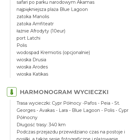
safari po parku narodowym Akamas
najpiękniejsza plaża Blue Lagoon
zatoka Manolis
zatoka Amfiteatr
łaźnie Afrodyty (10eur)
port Latchi
Polis
wodospad Kremiotis (opcjonalnie)
wioska Drusia
wioska Arodes
wioska Katikas
HARMONOGRAM WYCIECZKI
Trasa wycieczki: Cypr Północy -Pafos - Peia - St.
Georges - Avakas - Lara - Blue Lagoon - Polis - Cypr
Północny
Długość trasy: 340 km
Podczas przejazdu przewidziano czas na postoje i
posiłki, a także sesje fotograficzne i plażowanie