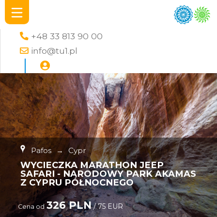
+48 33 813 90 00
info@tu1.pl
Pafos
→
Cypr
WYCIECZKA MARATHON JEEP
SAFARI - NARODOWY PARK AKAMAS
Z CYPRU PÓŁNOCNEGO
326 PLN
/ 75 EUR
Cena od