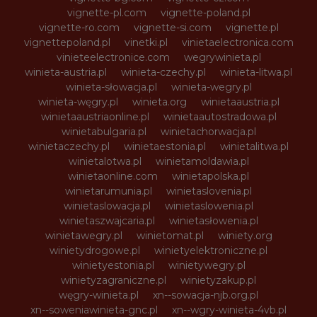
vignette-pl.com
vignette-poland.pl
vignette-ro.com
vignette-si.com
vignette.pl
vignettepoland.pl
vinetki.pl
vinietaelectronica.com
vinieteelectronice.com
wegrywinieta.pl
winieta-austria.pl
winieta-czechy.pl
winieta-litwa.pl
winieta-słowacja.pl
winieta-wegry.pl
winieta-węgry.pl
winieta.org
winietaaustria.pl
winietaaustriaonline.pl
winietaautostradowa.pl
winietabulgaria.pl
winietachorwacja.pl
winietaczechy.pl
winietaestonia.pl
winietalitwa.pl
winietalotwa.pl
winietamoldawia.pl
winietaonline.com
winietapolska.pl
winietarumunia.pl
winietaslovenia.pl
winietaslowacja.pl
winietaslowenia.pl
winietaszwajcaria.pl
winietasłowenia.pl
winietawegry.pl
winietomat.pl
winiety.org
winietydrogowe.pl
winietyelektroniczne.pl
winietyestonia.pl
winietywegry.pl
winietyzagraniczne.pl
winietyzakup.pl
węgry-winieta.pl
xn--sowacja-njb.org.pl
xn--soweniawinieta-gnc.pl
xn--wgry-winieta-4vb.pl