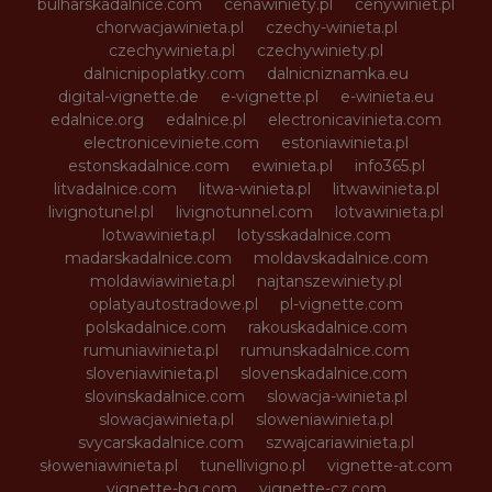
bulharskadalnice.com
cenawiniety.pl
cenywiniet.pl
chorwacjawinieta.pl
czechy-winieta.pl
czechywinieta.pl
czechywiniety.pl
dalnicnipoplatky.com
dalnicniznamka.eu
digital-vignette.de
e-vignette.pl
e-winieta.eu
edalnice.org
edalnice.pl
electronicavinieta.com
electroniceviniete.com
estoniawinieta.pl
estonskadalnice.com
ewinieta.pl
info365.pl
litvadalnice.com
litwa-winieta.pl
litwawinieta.pl
livignotunel.pl
livignotunnel.com
lotvawinieta.pl
lotwawinieta.pl
lotysskadalnice.com
madarskadalnice.com
moldavskadalnice.com
moldawiawinieta.pl
najtanszewiniety.pl
oplatyautostradowe.pl
pl-vignette.com
polskadalnice.com
rakouskadalnice.com
rumuniawinieta.pl
rumunskadalnice.com
sloveniawinieta.pl
slovenskadalnice.com
slovinskadalnice.com
slowacja-winieta.pl
slowacjawinieta.pl
sloweniawinieta.pl
svycarskadalnice.com
szwajcariawinieta.pl
słoweniawinieta.pl
tunellivigno.pl
vignette-at.com
vignette-bg.com
vignette-cz.com