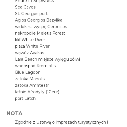
Endro III Shipwreck
Sea Caves
St. Georges port
Agios Georgios Bazylika
widok na wyspę Geronisos
nekropolie Meletis Forest
klif White River
plaża White River
wąwóz Avakas
Lara Beach miejsce wylęgu żółwi
wodospad Kremiotis
Blue Lagoon
zatoka Manolis
zatoka Amfiteatr
łaźnie Afrodyty (10eur)
port Latchi
NOTA
Zgodnie z Ustawą o imprezach turystycznych i