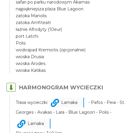
safari po parku narodowym Akamas
najpiękniejsza plaża Blue Lagoon
zatoka Manolis
zatoka Amfiteatr
łaźnie Afrodyty (10eur)
port Latchi
Polis
wodospad Kremiotis (opcjonalnie)
wioska Drusia
wioska Arodes
wioska Katikas
HARMONOGRAM WYCIECZKI
Trasa wycieczki:
Larnaka
- Pafos - Peia - St.
Georges - Avakas - Lara - Blue Lagoon - Polis -
Larnaka