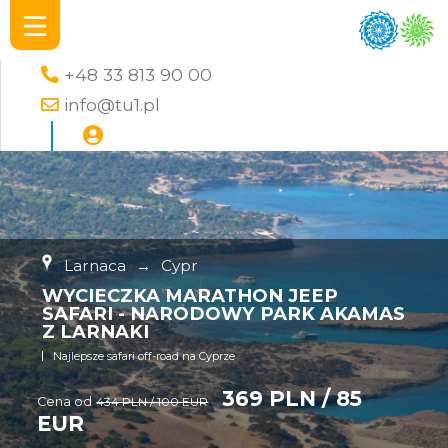
+48 33 813 90 00
info@tu1.pl
Larnaca
→
Cypr
WYCIECZKA MARATHON JEEP
SAFARI - NARODOWY PARK AKAMAS
Z LARNAKI
Najlepsze safari off-road na Cyprze
369 PLN / 85
Cena od
434 PLN / 100 EUR
EUR