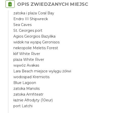
OPIS ZWIEDZANYCH MIEJSC
zatoka i plaża Coral Bay
Endro III Shipwreck
Sea Caves
St. Georges port
Agios Georgios Bazylika
widok na wyspę Geronisos
nekropolie Meletis Forest
klif White River
plaża White River
wąwóz Avakas
Lara Beach miejsce wylęgu żółwi
wodospad Kremiotis
Blue Lagoon
zatoka Manolis
zatoka Amfiteatr
łaźnie Afrodyty (10eur)
port Latchi