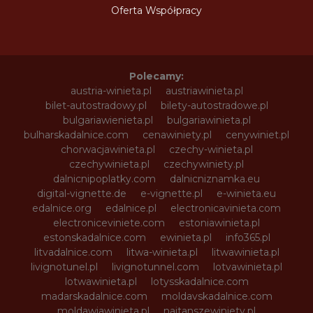
Oferta Współpracy
Polecamy:
austria-winieta.pl
austriawinieta.pl
bilet-autostradowy.pl
bilety-autostradowe.pl
bulgariawienieta.pl
bulgariawinieta.pl
bulharskadalnice.com
cenawiniety.pl
cenywiniet.pl
chorwacjawinieta.pl
czechy-winieta.pl
czechywinieta.pl
czechywiniety.pl
dalnicnipoplatky.com
dalnicniznamka.eu
digital-vignette.de
e-vignette.pl
e-winieta.eu
edalnice.org
edalnice.pl
electronicavinieta.com
electroniceviniete.com
estoniawinieta.pl
estonskadalnice.com
ewinieta.pl
info365.pl
litvadalnice.com
litwa-winieta.pl
litwawinieta.pl
livignotunel.pl
livignotunnel.com
lotvawinieta.pl
lotwawinieta.pl
lotysskadalnice.com
madarskadalnice.com
moldavskadalnice.com
moldawiawinieta.pl
najtanszewiniety.pl