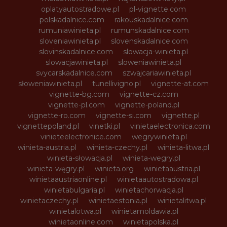
oplatyautostradowe.pl
pl-vignette.com
polskadalnice.com
rakouskadalnice.com
rumuniawinieta.pl
rumunskadalnice.com
sloveniawinieta.pl
slovenskadalnice.com
slovinskadalnice.com
slowacja-winieta.pl
slowacjawinieta.pl
sloweniawinieta.pl
svycarskadalnice.com
szwajcariawinieta.pl
słoweniawinieta.pl
tunellivigno.pl
vignette-at.com
vignette-bg.com
vignette-cz.com
vignette-pl.com
vignette-poland.pl
vignette-ro.com
vignette-si.com
vignette.pl
vignettepoland.pl
vinetki.pl
vinietaelectronica.com
vinieteelectronice.com
wegrywinieta.pl
winieta-austria.pl
winieta-czechy.pl
winieta-litwa.pl
winieta-słowacja.pl
winieta-wegry.pl
winieta-węgry.pl
winieta.org
winietaaustria.pl
winietaaustriaonline.pl
winietaautostradowa.pl
winietabulgaria.pl
winietachorwacja.pl
winietaczechy.pl
winietaestonia.pl
winietalitwa.pl
winietalotwa.pl
winietamoldawia.pl
winietaonline.com
winietapolska.pl