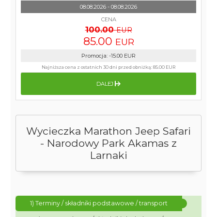
08.08.2026 - 08.08.2026
CENA
100.00
EUR
85.00
EUR
Promocja
:
-15.00
EUR
Najniższa cena z ostatnich 30 dni przed obniżką:
85.00 EUR
DALEJ
Wycieczka Marathon Jeep Safari
- Narodowy Park Akamas z
Larnaki
1) Terminy / składniki podstawowe / transport