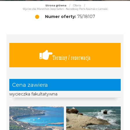
Strona główna
/
Oferta
/
Wycieczka Marathon Jeep Safari - Narodowy Park Akamas z Larnaki
Numer oferty:
75/18107
Terminy / rezerwacja
Cena zawiera
wycieczka fakultatywna