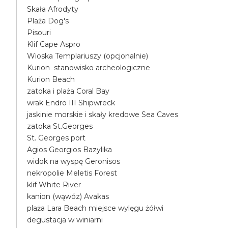
Skała Afrodyty
Plaża Dog's
Pisouri
Klif Cape Aspro
Wioska Templariuszy (opcjonalnie)
Kurion stanowisko archeologiczne
Kurion Beach
zatoka i plaża Coral Bay
wrak Endro III Shipwreck
jaskinie morskie i skały kredowe Sea Caves
zatoka St.Georges
St. Georges port
Agios Georgios Bazylika
widok na wyspę Geronisos
nekropolie Meletis Forest
klif White River
kanion (wąwóz) Avakas
plaża Lara Beach miejsce wylęgu żółwi
degustacja w winiarni