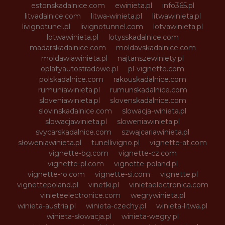
estonskadalnice.com
ewinieta.pl
info365.pl
litvadalnice.com
litwa-winieta.pl
litwawinieta.pl
livignotunel.pl
livignotunnel.com
lotvawinieta.pl
lotwawinieta.pl
lotysskadalnice.com
madarskadalnice.com
moldavskadalnice.com
moldawiawinieta.pl
najtanszewiniety.pl
oplatyautostradowe.pl
pl-vignette.com
polskadalnice.com
rakouskadalnice.com
rumuniawinieta.pl
rumunskadalnice.com
sloveniawinieta.pl
slovenskadalnice.com
slovinskadalnice.com
slowacja-winieta.pl
slowacjawinieta.pl
sloweniawinieta.pl
svycarskadalnice.com
szwajcariawinieta.pl
słoweniawinieta.pl
tunellivigno.pl
vignette-at.com
vignette-bg.com
vignette-cz.com
vignette-pl.com
vignette-poland.pl
vignette-ro.com
vignette-si.com
vignette.pl
vignettepoland.pl
vinetki.pl
vinietaelectronica.com
vinieteelectronice.com
wegrywinieta.pl
winieta-austria.pl
winieta-czechy.pl
winieta-litwa.pl
winieta-słowacja.pl
winieta-wegry.pl