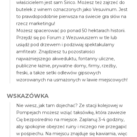
właścicielem jest sam Sirico. Możesz też zajrzeć do
butelek z winem oznaczonych jako Vesuvinum. Jest
to prawdopodobnie pierwsza na świecie gra słów na
rzecz marketingu!
Możesz spacerować po ponad 50 hektarach historii.
Przejdź się po Forum z Wezuwiuszem w tle lub
usiądź pod drzewem i podziwiaj spektakularny
amfiteatr. Znajdziesz tu pozostałości
najważniejszego akweduktu, fontanny uliczne,
publiczne łaźnie, prywatne domy, firmy, rzeźby,
freski, a także setki odlewów gipsowych
wzorowanych na usmażonych w lawie miejscowych!
WSKAZÓWKA
Nie wiesz, jak tam dojechać? Ze stacji kolejowej w
Pompejach możesz wziąć taksówkę, która zawiezie
Cię bezpośrednio na miejsce. Zaplanuj 3-4 godziny,
aby spokojnie obejrzeć ruiny i niczego nie przegapić
w pośpiechu. Na miejscu znajduje się kawiarnia, więc