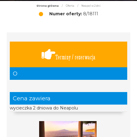
Strona główna
/
Oferta
/
Neapol w 2 dni
Numer oferty:
8/18111
Terminy / rezerwacja
O
Cena zawiera
wycieczka 2 dniowa do Neapolu