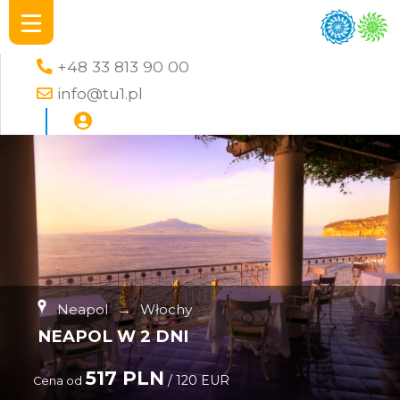
+48 33 813 90 00
info@tu1.pl
Neapol
→
Włochy
NEAPOL W 2 DNI
517 PLN
/ 120 EUR
Cena od