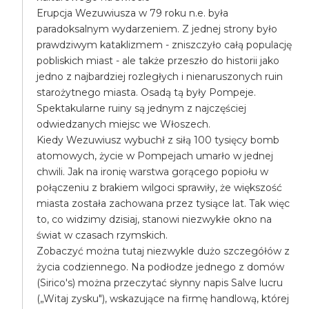
Erupcja Wezuwiusza w 79 roku n.e. była
paradoksalnym wydarzeniem. Z jednej strony było
prawdziwym kataklizmem - zniszczyło całą populację
pobliskich miast - ale także przeszło do historii jako
jedno z najbardziej rozległych i nienaruszonych ruin
starożytnego miasta. Osadą tą były Pompeje.
Spektakularne ruiny są jednym z najczęściej
odwiedzanych miejsc we Włoszech.
Kiedy Wezuwiusz wybuchł z siłą 100 tysięcy bomb
atomowych, życie w Pompejach umarło w jednej
chwili. Jak na ironię warstwa gorącego popiołu w
połączeniu z brakiem wilgoci sprawiły, że większość
miasta została zachowana przez tysiące lat. Tak więc
to, co widzimy dzisiaj, stanowi niezwykłe okno na
świat w czasach rzymskich.
Zobaczyć można tutaj niezwykle dużo szczegółów z
życia codziennego. Na podłodze jednego z domów
(Sirico's) można przeczytać słynny napis Salve lucru
(„Witaj zysku"), wskazujące na firmę handlową, której