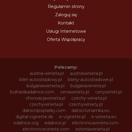
Regulamin strony
Zaloguj się
Kontakt
Usługi Internetowe
Oferta Współpracy
Polecamy:
austria-winieta.pl
austriawinieta.pl
bilet-autostradowy.pl
bilety-autostradowe.pl
bulgariawienieta.pl
bulgariawinieta.pl
bulharskadalnice.com
cenawiniety.pl
cenywiniet.pl
chorwacjawinieta.pl
czechy-winieta.pl
czechywinieta.pl
czechywiniety.pl
dalnicnipoplatky.com
dalnicniznamka.eu
digital-vignette.de
e-vignette.pl
e-winieta.eu
edalnice.org
edalnice.pl
electronicavinieta.com
electroniceviniete.com
estoniawinieta.pl