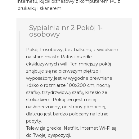
Internetu, kącik biznesowy z komputerem PC z
drukarką i skanerem.
Sypialnia nr 2 Pokój 1-
osobowy
Pokój 1-osobowy, bez balkonu, z widokiem
na stare miasto Pafos i osiedle
ekskluzywnych willi. Ten mniejszy pokój
znajduje się na pierwszym piętrze, i
wyposażony jest w wygodne drewniane
łóżko o rozmiarze 100x200 cm, nocną
szafkę, trzydrzwiową szafę, krzesło ze
stoliczkiem. Pokój ten jest mniej
nasłoneczniony, od strony północnej,
dlatego jest bardzo polecany na letnie
pobyty.
Telewizja grecka, Netflix, Internet Wi-Fi są
do Twojej dyspozycji.