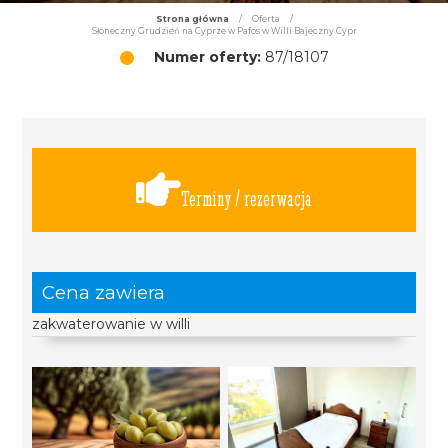
Strona główna
/
Oferta
/
Słoneczny Grudzień na Cyprze w Pafos w Willi Bajeczny Cypr
Numer oferty:
87/18107
Terminy / rezerwacja
Cena zawiera
zakwaterowanie w willi