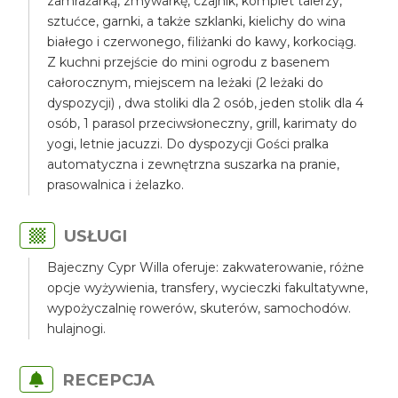
zamrażarką, zmywarkę, czajnik, komplet talerzy,
sztućce, garnki, a także szklanki, kielichy do wina
białego i czerwonego, filiżanki do kawy, korkociąg.
Z kuchni przejście do mini ogrodu z basenem
całorocznym, miejscem na leżaki (2 leżaki do
dyspozycji) , dwa stoliki dla 2 osób, jeden stolik dla 4
osób, 1 parasol przeciwsłoneczny, grill, karimaty do
yogi, letnie jacuzzi. Do dyspozycji Gości pralka
automatyczna i zewnętrzna suszarka na pranie,
prasowalnica i żelazko.
USŁUGI
Bajeczny Cypr Willa oferuje: zakwaterowanie, różne
opcje wyżywienia, transfery, wycieczki fakultatywne,
wypożyczalnię rowerów, skuterów, samochodów.
hulajnogi.
RECEPCJA