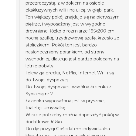
przezroczystą, z widokiem na osiedle
ekskluzywnych willi i na ulicę, w głębi park.
Ten większy pokój znajduje się na pierwszym
piętrze, i wyposażony jest w wygodne
drewniane łóżko o rozmiarze 195x200 cm,
nocną szafkę, trzydrzwiową szafę, krzesło ze
stoliczkiem. Pokój ten jest bardzo
nasłoneczniony porankiem, od strony
wschodniej, dlatego jest bardzo polecany na
letnie pobyty.
Telewizja grecka, Netflix, Internet Wi-Fi są
do Twojej dyspozycji.
Do Twojej dyspozycji wspólna łazienka z
Sypialnią nr 2.
Łazienka wyposażona jest w prysznic,
toaletę i umywalkę.
W razie potrzeby można doposażyć pokój w
dodatkowe łóżko.
Do dyspozycji Gości latem indywidualna
klimatyzacja, a zimą grzejnik olejowy i