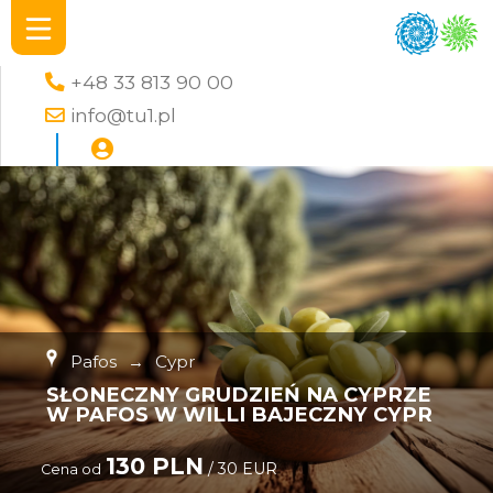
+48 33 813 90 00
info@tu1.pl
Pafos
→
Cypr
SŁONECZNY GRUDZIEŃ NA CYPRZE
W PAFOS W WILLI BAJECZNY CYPR
130 PLN
/ 30 EUR
Cena od