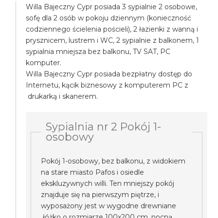
Willa Bajeczny Cypr posiada 3 sypialnie 2 osobowe,
sofę dla 2 osób w pokoju dziennym (konieczność
codziennego ścielenia pościeli), 2 łazienki z wanną i
prysznicem, lustrem i WC, 2 sypialnie z balkonem, 1
sypialnia mniejsza bez balkonu, TV SAT, PC
komputer.
Willa Bajeczny Cypr posiada bezpłatny dostęp do
Internetu, kącik biznesowy z komputerem PC z
drukarką i skanerem.
Sypialnia nr 2 Pokój 1-
osobowy
Pokój 1-osobowy, bez balkonu, z widokiem
na stare miasto Pafos i osiedle
ekskluzywnych willi. Ten mniejszy pokój
znajduje się na pierwszym piętrze, i
wyposażony jest w wygodne drewniane
łóżko o rozmiarze 100x200 cm, nocną