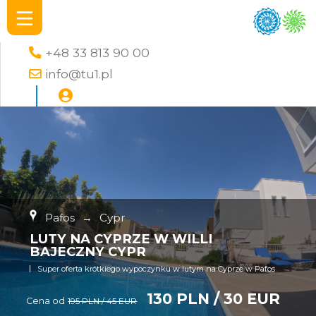
+48 33 813 90 00
info@tu1.pl
Pafos
→
Cypr
LUTY NA CYPRZE W WILLI
BAJECZNY CYPR
Super oferta krótkiego wypoczynku w lutym na Cyprze w Pafos
130 PLN / 30 EUR
Cena od
195 PLN / 45 EUR