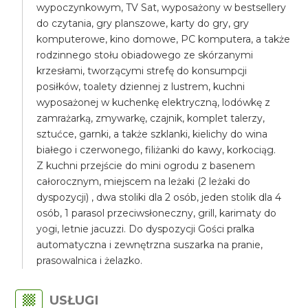
wypoczynkowym, TV Sat, wyposażony w bestsellery
do czytania, gry planszowe, karty do gry, gry
komputerowe, kino domowe, PC komputera, a także
rodzinnego stołu obiadowego ze skórzanymi
krzesłami, tworzącymi strefę do konsumpcji
posiłków, toalety dziennej z lustrem, kuchni
wyposażonej w kuchenkę elektryczną, lodówkę z
zamrażarką, zmywarkę, czajnik, komplet talerzy,
sztućce, garnki, a także szklanki, kielichy do wina
białego i czerwonego, filiżanki do kawy, korkociąg.
Z kuchni przejście do mini ogrodu z basenem
całorocznym, miejscem na leżaki (2 leżaki do
dyspozycji) , dwa stoliki dla 2 osób, jeden stolik dla 4
osób, 1 parasol przeciwsłoneczny, grill, karimaty do
yogi, letnie jacuzzi. Do dyspozycji Gości pralka
automatyczna i zewnętrzna suszarka na pranie,
prasowalnica i żelazko.
USŁUGI