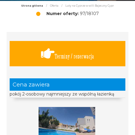
Strona główna
/
Oferta
/
Luty na Cyprze w willi Bajeczny Cypr
Numer oferty:
97/18107
Terminy / rezerwacja
Cena zawiera
pokój 2-osobowy najmniejszy ze wspólną łazienką