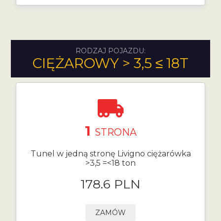
RODZAJ POJAZDU:
CIĘŻAROWY > 3,5 ≤ 18T
1
STRONA
Tunel w jedną stronę Livigno ciężarówka
>3,5 =<18 ton
178.6 PLN
ZAMÓW