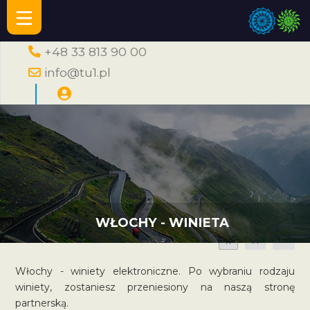
+48 33 813 90 00
info@tu1.pl
WŁOCHY - WINIETA
A
A
A
Włochy - winiety elektroniczne. Po wybraniu rodzaju
winiety, zostaniesz przeniesiony na naszą stronę
partnerską.