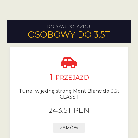
RODZAJ POJAZDU:
OSOBOWY DO 3,5T
1
PRZEJAZD
Tunel w jedną stronę Mont Blanc do 3,5t
CLASS 1
243.51 PLN
ZAMÓW