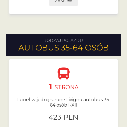
ZAMÓW
RODZAJ POJAZDU:
AUTOBUS 35-64 OSÓB
1
STRONA
Tunel w jedną stronę Livigno autobus 35-
64 osób I-XII
423 PLN