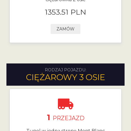
1353.51 PLN
ZAMÓW
RODZAJ POJAZDU:
CIĘŻAROWY 3 OSIE
1
PRZEJAZD
Tunel w jedną stronę Mont Blanc