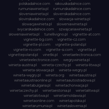
polskadalnice.com
rakouskadalnice.com
rumuniawinieta.pl
rumunskadalnice.com
sloveniawinieta.pl
slovenskadalnice.com
slovinskadalnice.com
slowacja-winieta.pl
slowacjawinieta.pl
sloweniawinieta.pl
svycarskadalnice.com
szwajcariawinieta.pl
słoweniawinieta.pl
tunellivigno.pl
vignette-at.com
vignette-bg.com
vignette-cz.com
vignette-pl.com
vignette-poland.pl
vignette-ro.com
vignette-si.com
vignette.pl
vignettepoland.pl
vinetki.pl
vinietaelectronica.com
vinieteelectronice.com
wegrywinieta.pl
winieta-austria.pl
winieta-czechy.pl
winieta-litwa.pl
winieta-słowacja.pl
winieta-wegry.pl
winieta-węgry.pl
winieta.org
winietaaustria.pl
winietaaustriaonline.pl
winietaautostradowa.pl
winietabulgaria.pl
winietachorwacja.pl
winietaczechy.pl
winietaestonia.pl
winietalitwa.pl
winietalotwa.pl
winietamoldawia.pl
winietaonline.com
winietapolska.pl
winietarumunia.pl
winietaslovenia.pl