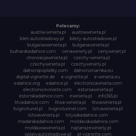
Polecamy:
austria-winieta.pl
austriawinieta.pl
bilet-autostradowy.pl
bilety-autostradowe.pl
bulgariawienieta.pl
bulgariawinieta.pl
bulharskadalnice.com
cenawiniety.pl
cenywiniet.pl
chorwacjawinieta.pl
czechy-winieta.pl
czechywinieta.pl
czechywiniety.pl
dalnicnipoplatky.com
dalnicniznamka.eu
digital-vignette.de
e-vignette.pl
e-winieta.eu
edalnice.org
edalnice.pl
electronicavinieta.com
electroniceviniete.com
estoniawinieta.pl
estonskadalnice.com
ewinieta.pl
info365.pl
litvadalnice.com
litwa-winieta.pl
litwawinieta.pl
livignotunel.pl
livignotunnel.com
lotvawinieta.pl
lotwawinieta.pl
lotysskadalnice.com
madarskadalnice.com
moldavskadalnice.com
moldawiawinieta.pl
najtanszewiniety.pl
oplatyautostradowe.pl
pl-vignette.com