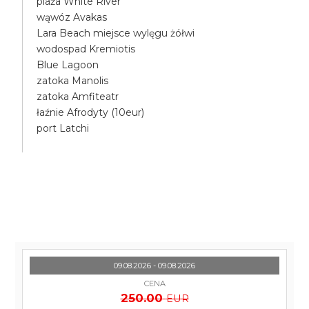
plaża White River
wąwóz Avakas
Lara Beach miejsce wylęgu żółwi
wodospad Kremiotis
Blue Lagoon
zatoka Manolis
zatoka Amfiteatr
łaźnie Afrodyty (10eur)
port Latchi
09.08.2026 - 09.08.2026
CENA
250.00
EUR