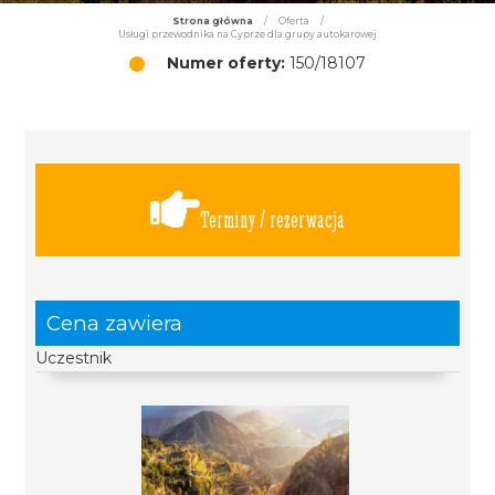
Strona główna
/
Oferta
/
Usługi przewodnika na Cyprze dla grupy autokarowej
Numer oferty:
150/18107
Terminy / rezerwacja
Cena zawiera
Uczestnik