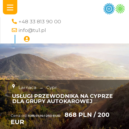
+48 33 813 90 00
info@tu1.pl
Larnaca
→
Cypr
USŁUGI PRZEWODNIKA NA CYPRZE
DLA GRUPY AUTOKAROWEJ
868 PLN / 200
Cena od
1085 PLN / 250 EUR
EUR