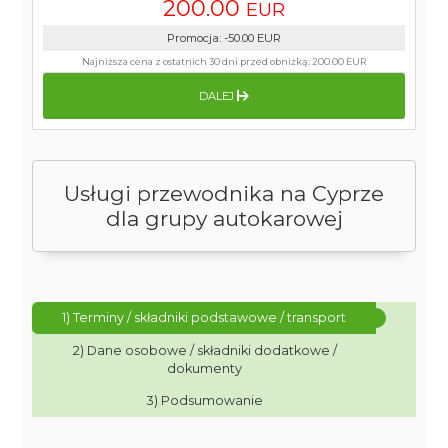
200.00
EUR
Promocja
:
-50.00
EUR
Najniższa cena z ostatnich 30 dni przed obniżką:
200.00 EUR
DALEJ
Usługi przewodnika na Cyprze
dla grupy autokarowej
1) Terminy / składniki podstawowe / transport
2) Dane osobowe / składniki dodatkowe /
dokumenty
3) Podsumowanie