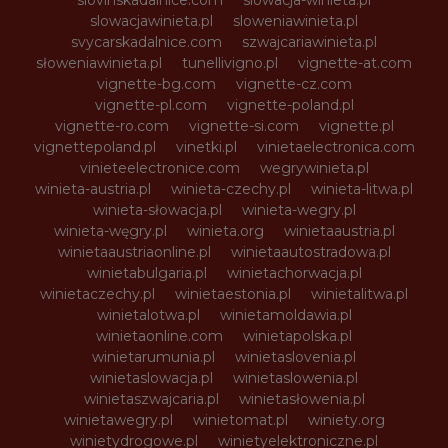
slowacjawinieta.pl
sloweniawinieta.pl
svycarskadalnice.com
szwajcariawinieta.pl
słoweniawinieta.pl
tunellivigno.pl
vignette-at.com
vignette-bg.com
vignette-cz.com
vignette-pl.com
vignette-poland.pl
vignette-ro.com
vignette-si.com
vignette.pl
vignettepoland.pl
vinetki.pl
vinietaelectronica.com
vinieteelectronice.com
wegrywinieta.pl
winieta-austria.pl
winieta-czechy.pl
winieta-litwa.pl
winieta-słowacja.pl
winieta-wegry.pl
winieta-węgry.pl
winieta.org
winietaaustria.pl
winietaaustriaonline.pl
winietaautostradowa.pl
winietabulgaria.pl
winietachorwacja.pl
winietaczechy.pl
winietaestonia.pl
winietalitwa.pl
winietalotwa.pl
winietamoldawia.pl
winietaonline.com
winietapolska.pl
winietarumunia.pl
winietaslovenia.pl
winietaslowacja.pl
winietaslowenia.pl
winietaszwajcaria.pl
winietasłowenia.pl
winietawegry.pl
winietomat.pl
winiety.org
winietydrogowe.pl
winietyelektroniczne.pl