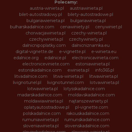
Polecamy:
austria-winieta.pl
austriawinieta.pl
bilet-autostradowy.pl
bilety-autostradowe.pl
bulgariawienieta.pl
bulgariawinieta.pl
bulharskadalnice.com
cenawiniety.pl
cenywiniet.pl
chorwacjawinieta.pl
czechy-winieta.pl
czechywinieta.pl
czechywiniety.pl
dalnicnipoplatky.com
dalnicniznamka.eu
digital-vignette.de
e-vignette.pl
e-winieta.eu
edalnice.org
edalnice.pl
electronicavinieta.com
electroniceviniete.com
estoniawinieta.pl
estonskadalnice.com
ewinieta.pl
info365.pl
litvadalnice.com
litwa-winieta.pl
litwawinieta.pl
livignotunel.pl
livignotunnel.com
lotvawinieta.pl
lotwawinieta.pl
lotysskadalnice.com
madarskadalnice.com
moldavskadalnice.com
moldawiawinieta.pl
najtanszewiniety.pl
oplatyautostradowe.pl
pl-vignette.com
polskadalnice.com
rakouskadalnice.com
rumuniawinieta.pl
rumunskadalnice.com
sloveniawinieta.pl
slovenskadalnice.com
slovinskadalnice.com
slowacja-winieta.pl